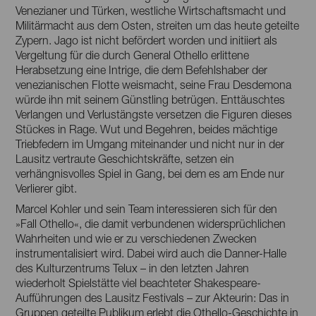
Venezianer und Türken, westliche Wirtschaftsmacht und
Militärmacht aus dem Osten, streiten um das heute geteilte
Zypern. Jago ist nicht befördert worden und initiiert als
Vergeltung für die durch General Othello erlittene
Herabsetzung eine Intrige, die dem Befehlshaber der
venezianischen Flotte weismacht, seine Frau Desdemona
würde ihn mit seinem Günstling betrügen. Enttäuschtes
Verlangen und Verlustängste versetzen die Figuren dieses
Stückes in Rage. Wut und Begehren, beides mächtige
Triebfedern im Umgang miteinander und nicht nur in der
Lausitz vertraute Geschichtskräfte, setzen ein
verhängnisvolles Spiel in Gang, bei dem es am Ende nur
Verlierer gibt.
Marcel Kohler und sein Team interessieren sich für den
»Fall Othello«, die damit verbundenen widersprüchlichen
Wahrheiten und wie er zu verschiedenen Zwecken
instrumentalisiert wird. Dabei wird auch die Danner-Halle
des Kulturzentrums Telux – in den letzten Jahren
wiederholt Spielstätte viel beachteter Shakespeare-
Aufführungen des Lausitz Festivals – zur Akteurin: Das in
Gruppen geteilte Publikum erlebt die Othello-Geschichte in