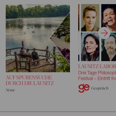
LAUSITZ LABOR
Drei Tage Philosop
AUF SPURENSUCHE
Festival – Eintritt fre
DURCH DIE LAUSITZ
Gespräch
None