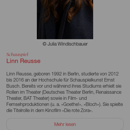
Er spielt an wichtigen deutschsprachigen Theatern,
darunter Berliner Ensemble, Deutsches Theater Berlin,
Maxim Gorki Theater, Residenztheater München,
Schauspielhaus Hamburg. Seit Anbeginn seiner Karriere ist
Schubert in zahlreichen Kino- und Fernsehproduktionen zu
sehen, darunter in »Der Turm«, »Meine Tochter Anne
Frank«, »Tage, die bleiben« und »Unsere Mütter, unsere
Väter« sowie in seriellen Publikumserfolgen wie »Die
© Julia Windischbauer
verlorene Tochter, »KDD und »Wolfsland«.
Schauspiel
Er wurde von Theater heute zum Schauspieler des Jahres
Linn Reusse
gewählt, mehrfach mit dem Deutschen Fernsehpreis und
dem Grimme-Preis geehrt sowie mit dem Publikums-
Linn Reusse, geboren 1992 in Berlin, studierte von 2012
Bambi für seine schauspielerische Leistung ausgezeichnet.
bis 2016 an der Hochschule für Schauspielkunst Ernst
Götz Schubert ist Botschafter der Deutschen Palliativ- und
Busch. Bereits vor und während ihres Studiums erhielt sie
Hospizstiftung. Der Schauspieler lebt in der Nähe von
Rollen im Theater (Deutsches Theater Berlin, Renaissance
Berlin.
Theater, BAT Theater) sowie in Film- und
Fernsehproduktionen (u. a. »Goethe!«, »Bloch«). Sie spielte
die Titelrolle in dem Kinofilm »Die rote Zora«.
Seit der Spielzeit 2016/17 ist Linn Reusse
Mehr lesen
Ensemblemitglied am Deutschen Theater Berlin. Dort