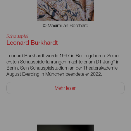
Neuen Künstlertheaters.
Zuletzt erhielt er 2023 den Kunstpreis Berlin der Akademie
der Künste.
© Maximilian Borchard
Schauspiel
Leonard Burkhardt
Leonard Burkhardt wurde 1997 in Berlin geboren. Seine
ersten Schauspielerfahrungen machte er am DT Jung* in
Berlin. Sein Schauspielstudium an der Theaterakademie
August Everding in München beendete er 2022.
Im selben Jahr war er als Gast in »Identitti« (Regie: Salome
Mehr lesen
Dastmalchi) am Staatstheater Darmstadt zu sehen. Neben
dem Theater ist er zudem beim Film und als Sprecher tätig.
In der Spielzeit 2022/23 war er festes Ensemblemitglied am
Nationaltheater Mannheim. Seit 2024 ist er Gast am
Nationaltheater Mannheim und am Schauspiel Köln.