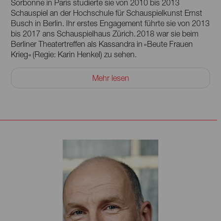
Sorbonne in Paris studierte sie von 2010 bis 2013
Schauspiel an der Hochschule für Schauspielkunst Ernst
Busch in Berlin. Ihr erstes Engagement führte sie von 2013
bis 2017 ans Schauspielhaus Zürich. 2018 war sie beim
Berliner Theatertreffen als Kassandra in »Beute Frauen
Krieg« (Regie: Karin Henkel) zu sehen.
Anschließend arbeitete sie frei, und spielte u. a. auf den
Mehr lesen
Bühnen des Maxim Gorki Theaters, des Luzerner Theaters
und bei den Salzburger Festspielen. Ab der Saison
2020/21 war sie zwei Jahre Ensemblemitglied am
Burgtheater in Wien.
Neben ihrer Tätigkeit am Theater steht Dagna Litzenberger
Vinet auch regelmäßig in diversen Film- und
Fernsehproduktionen vor der Kamera.