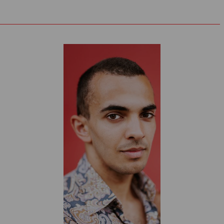
Unter anderem erhielt er den Daphne-Preis, den O. E.-
Hasse-Preis, den Alfred‑Kerr‑Darstellerpreis für die beste
Leistung eines jungen Schauspielers im Rahmen des
Theatertreffens der Berliner Festspiele und wurde
Nachwuchsschauspieler der Jahres 2016.
Marcel Kohler arbeitet regelmäßig als Regisseur und
Bühnenbildner, beispielsweise am Nationaltheater Weimar,
am Deutschen Theater Berlin und am Theater Heidelberg.
Seine Inszenierungen wurden unter anderem mit dem
Theaterpreis »Der Faust« in einer Retrospektive
ausgezeichnet und erhielten 2021 den Dr. Otto Kasten-
Preis der Intendant:innen-Gruppe. Zudem wurde er zu
renommierten Festivals wie den Ruhrfestspielen, den
Mülheimer Theatertagen, Fringe Festival Beijing/China,
Gogol-Festival Kyiv/Ukraine, Festival di Spoleto/Italien oder
dem Fiesad-Festival Rabbat/Marokko eingeladen.
Eine enge Zusammenarbeit verbindet Marcel Kohler mit der
Schauspielerin Corinna Harfouch. Mit ihr inszenierte er zwei
Monologe.
Marcel Kohler ist Initiator und Gründungsmitglied des