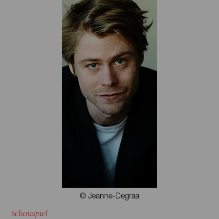
zusätzlich an der Hochschule für Musik und Theater
Hamburg im Bereich Kulturmanagement. Seitdem arbeitet
sie auch als Produktionsleiterin und Produzentin u. a. mit
Fabian Hinrichs für das Festival Foreign Affairs und
Nordwind Festival, mit den Choreograf:innen Simone
Aughterlony, Kat Válastur und Ligia Lewis und seit 2015
mit dem Theaterkollektiv machina eX.
© Jeanne-Degraa
Schauspiel