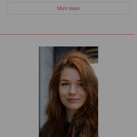
Immer findet er mit einem tiefen Gespür für die Eigenarten
Mehr lesen
der Charaktere seinen eigenen Zugang, um das
Zerbrechliche, das Menschliche und das Humorvolle der
Figuren herauszuarbeiten und ihnen Lebensnähe und
Wahrhaftigkeit zu verleihen. Seine differenzierte, männliche
und sensible Ausführung der Wesenszüge, mit denen er
den Figuren ein glaubhaftes Eigenleben gibt, haben
Regisseure am Theater wie Alexander Lang, Amélie
Niermeyer, Herbert Fritsch, Jürgen Gosch, Karin Beier,
Peter Stein, Philipp Stölzl oder Thomas Langhoff früh
erkannt und den Schauspieler immer wieder in ihren
Inszenierungen besetzt.
Im Film überzeugte er das Publikum und die Presse in den
Zusammenarbeiten mit Ben Verbong, Christian
Schwochow, Edward Berger, Francis Meletzky, Isabell
Kleefeld, Matti Geschonneck, Robert Schwentke, Till
Franzen oder Lars Kraume. Mit Lars Kraume ist es über die
Jahre zu vielen preisgekrönten Filmen gekommen, wie
»Das schweigende Klassenzimmer«, »Der Staat gegen Fritz
Bauer« oder »Gott nach Ferdinand von Schirach«.