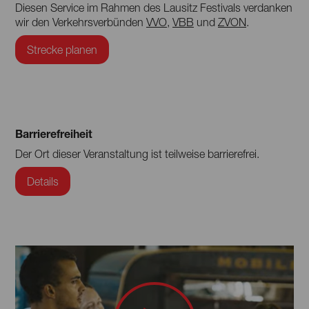
Diesen Service im Rahmen des Lausitz Festivals verdanken
wir den Verkehrsverbünden
VVO
,
VBB
und
ZVON
.
Strecke planen
Barrierefreiheit
Der Ort dieser Veranstaltung ist teilweise barrierefrei.
Details
Um den Youtube-Player nutzen zu können, muss
Um den Youtube-Player nutzen zu können, muss
externer Inhalt geladen werden, der im Einzelfall
externer Inhalt geladen werden, der im Einzelfall