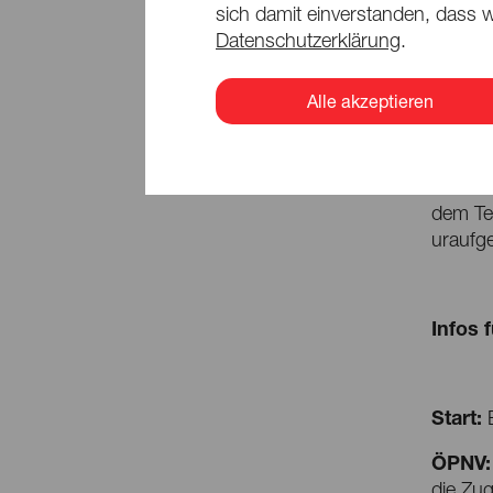
sich damit einverstanden, dass w
Datenschutzerklärung
.
Dritter
Alle akzeptieren
Telux-
Zurück
»Othell
dem Tel
uraufge
Infos 
Start:
ÖPNV:
die Zu