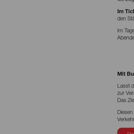
Im Tic
den Stä
Im Tage
Abendes
Mit Bu
Lasst 
zur Ver
Das Zie
Diesen
Verkeh