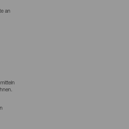
te an
mitteln
chnen.
en