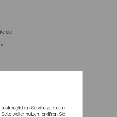
te die
er
gspark
egion.
 bestmöglichen Service zu bieten
Seite weiter nutzen, erklären Sie