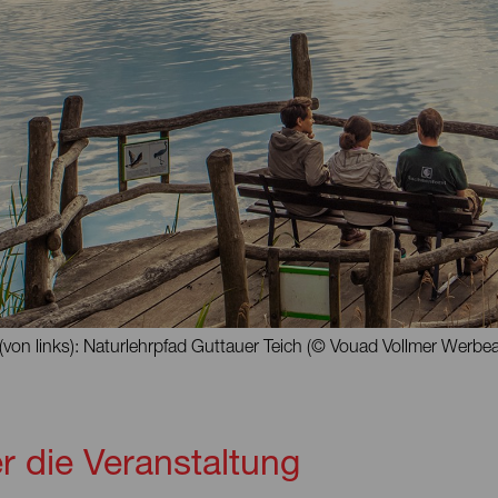
(von links): Naturlehrpfad Guttauer Teich (© Vouad Vollmer Werbe
r die Veranstaltung