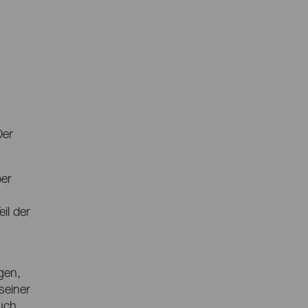
Der
ber
il der
gen,
seiner
uch