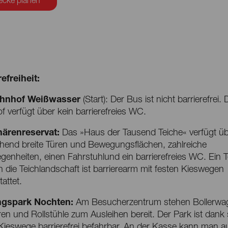
ecke planen
efreiheit:
hnhof Weißwasser
(Start): Der Bus ist nicht barrierefrei. 
 verfügt über kein barrierefreies WC.
ärenreservat:
Das »Haus der Tausend Teiche« verfügt ü
chend breite Türen und Bewegungsflächen, zahlreiche
egenheiten, einen Fahrstuhlund ein barrierefreies WC. Ein Te
 die Teichlandschaft ist barrierearm mit festen Kieswegen
attet.
ngspark Nochten:
Am Besucherzentrum stehen Bollerwa
ren und Rollstühle zum Ausleihen bereit. Der Park ist dank 
Kieswege barrierefrei befahrbar. An der Kasse kann man a