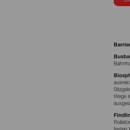
Str
Barrier
Busba
Bahnhof
Biosph
ausrei
Sitzgel
Wege in
ausgest
Findli
Rollato
festen 