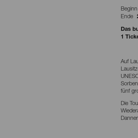
Beginn
Ende
Das bu
1 Tick
Auf La
Lausitz
UNESCO
Sorben
fünf g
Die Tou
Wiedera
Danner