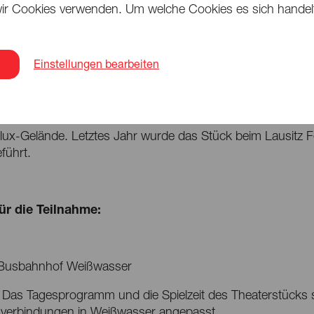
ir Cookies verwenden. Um welche Cookies es sich handelt,
 Halt:
Einstellungen bearbeiten
Gelände in Weißwasser / Běła Woda
 in Weißwasser erwartet eine Aufführung von Shakespeare
o / Die Fremden« im Rahmen des Lausitz Festivals die Gäs
ux-Gelände. Letztes Jahr wurde das Stück beim Lausitz Fe
führt.
für die Teilnahme:
Busbahnhof Weißwasser
Das Tagesprogramm und die Spielzeit des Theaterstücks 
gverbindungen in Weißwasser angepasst.