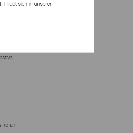
 findet sich in unserer
s
te auf
stival
sind an