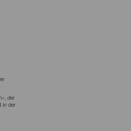
er
n«, der
 in der