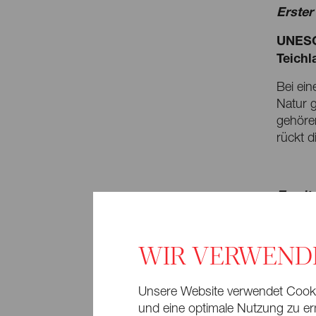
Erster 
UNESC
Teichl
Bei ein
Natur g
gehöre
rückt d
Zweite
UNESC
Nocht
WIR VERWEND
Im Find
Garten
Unsere Website verwendet Cookie
Eine F
und eine optimale Nutzung zu erm