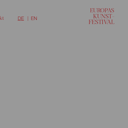
EU
R
O
P
A
S
KUNST–
kt
DE
EN
FESTI
V
AL