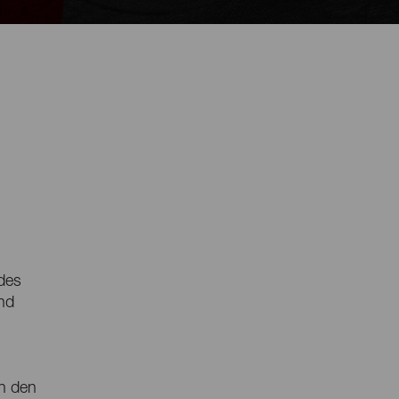
 des
und
ch den