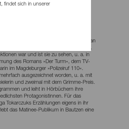
 findet sich in unserer
tudierte Schauspiel in Berlin und spielte an
Theater und an der Schaubühne in Berlin.
tionen war und ist sie zu sehen, u. a. in
filmung des Romans »Der Turm«, dem TV-
rin im Magdeburger »Polizeiruf 110«.
n mehrfach ausgezeichnet worden, u. a. mit
ielerin und zweimal mit dem Grimme-Preis.
grammen und leiht in Hörbüchern ihre
dlichsten Protagonistinnen. Für das
lga Tokarczuks Erzählungen eigens in ihr
ebt das Matinee-Publikum in Bautzen eine