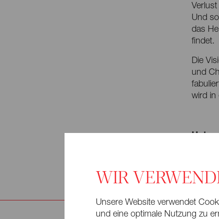
Verlust
Und so 
das Hei
findet.
Die Vi
und Ch
fabuli
wird in
Unter 
Inform
WIR VERWEND
Unsere Website verwendet Cookie
und eine optimale Nutzung zu erm