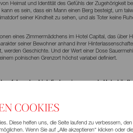
 von Heimat und Identität des Gefühls der Zugehörigkeit be
kann es sein, dass ein Mann einen Berg besteigt, um talwä
matdorf seiner Kindheit zu sehen, und als Toter keine Ruh
sionen eines Zimmermädchens im Hotel Capital, das über H
arakter seiner Bewohner anhand ihrer Hinterlassenschaft
ert, werden Geschichte. Und der Wert einer Dose Sauerme
 einem polnischen Grenzort höchst variabel definiert.
dem folgenden Link finden sie passende Unterkünft
ationen zu ihrer Anreise.
EN COOKIES
s. Diese helfen uns, die Seite laufend zu verbessern, den
öglichen. Wenn Sie auf „Alle akzeptieren“ klicken oder die 