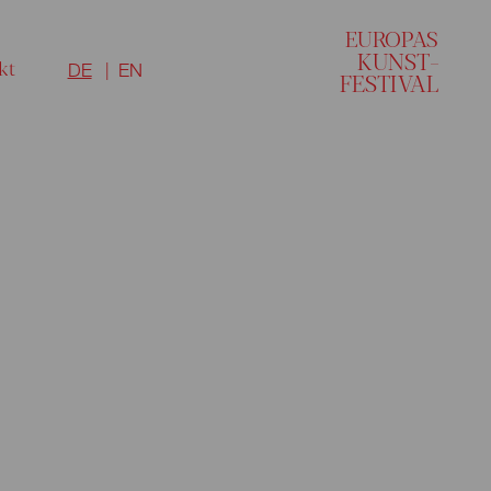
EU
R
O
P
A
S
KUNST–
kt
DE
EN
FESTI
V
AL