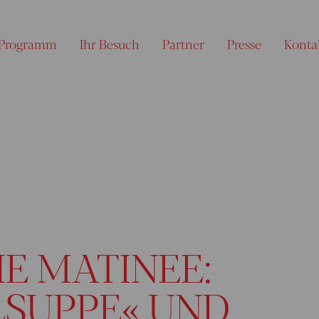
Programm
Ihr Besuch
Partner
Presse
Konta
E MATINEE:
SUPPE« UND