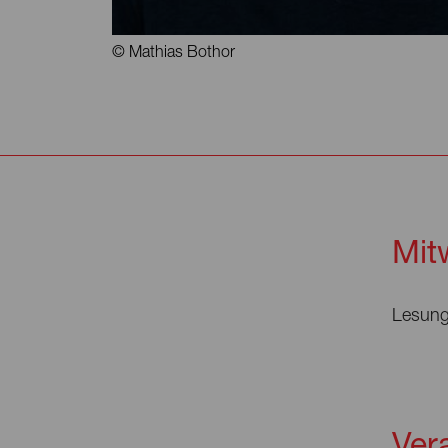
© Mathias Bothor
Mit
Lesun
Ver