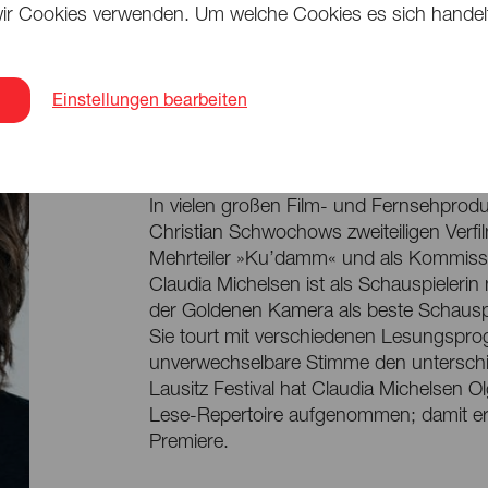
ir Cookies verwenden. Um welche Cookies es sich handelt,
Lesung
Claudia Michelsen
Einstellungen bearbeiten
Claudia Michelsen, in Dresden geboren, s
der Berliner Volksbühne, am Deutschen 
In vielen großen Film- und Fernsehproduk
Christian Schwochows zweiteiligen Ver
Mehrteiler »Ku’damm« und als Kommissa
Claudia Michelsen ist als Schauspieleri
der Goldenen Kamera als beste Schausp
Sie tourt mit verschiedenen Lesungspro
unverwechselbare Stimme den unterschie
Lausitz Festival hat Claudia Michelsen O
Lese-Repertoire aufgenommen; damit erl
Premiere.