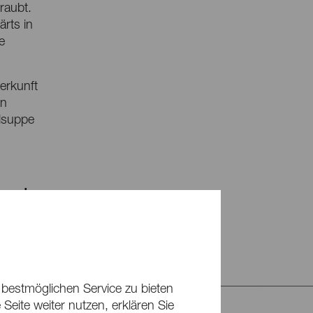
raubt.
rts in
e
erkunft
en
hlsuppe
e und
 bestmöglichen Service zu bieten
Seite weiter nutzen, erklären Sie