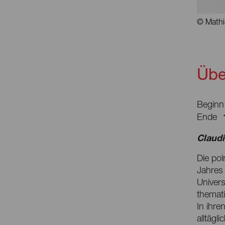
© Mathi
Übe
Beginn
Ende
Claudi
Die pol
Jahres 
Univer
themati
In ihre
alltägl