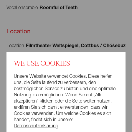
danach, sich von eigenen physischen Grenzen zu befreien.
Roomful of Teeth
Vocal ensemble
Sie freuen sich auf neue kulturelle und inhaltliche
Zusammenschlüsse, die sich auf die Geschichten von Ort,
Heimat und Gemeinschaft fokussieren, welche in den
Location
verschiedensten Regionen unseres Planeten entstehen.
Filmtheater Weltspiegel, Cottbus / Chóśebuz
Location
Rudolf-Breitscheid-Straße 78, 03046 Cottbus
Address
WE USE COOKIES
/ Chóśebuz
Unsere Website verwendet Cookies. Diese helfen
uns, die Seite laufend zu verbessern, den
Show detail page
bestmöglichen Service zu bieten und eine optimale
Nutzung zu ermöglichen. Wenn Sie auf „Alle
akzeptieren“ klicken oder die Seite weiter nutzen,
erklären Sie sich damit einverstanden, dass wir
Cookies verwenden. Um welche Cookies es sich
handelt, findet sich in unserer
Datenschutzerklärung
.