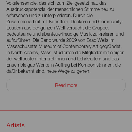
Vokalensemble, das sich zum Ziel gesetzt hat, das
Ausdruckspotenzial der menschlichen Stimme neu zu
erforschen und zu interpretieren. Durch die
Zusammenarbeit mit Künstlern, Denkern und Community-
Leadern aus der ganzen Welt versucht die Gruppe,
bedeutsame und abenteuerfreudige Musik zu kreieren und
aufzuführen. Die Band wurde 2009 von Brad Wells im
Massachusetts Museum of Contemporary Art gegründet;
in North Adams, Mass. studierten die Mitglieder mit einigen
der weltbesten Interpret:innen und Lehrkräften; und das
Ensemble gab Werke in Auftrag bei Komponist:innen, die
dafür bekannt sind, neue Wege zu gehen.
Die Gruppe hat gelernt, dass die Grenzen der
Read more
menschlichen Stimme nie das sind, was sie zu sein
scheinen, dass Regeln gebeugt und gebrochen werden
können und vielleicht auch sollten. Sie loten diese Grenzen
aus: mit leidenschaftlicher Neugier, ansteckender
Begeisterung und tiefer Dankbarkeit. Während sich die
Welt rasant verändert, kultivieren sie ein tieferes
Artists
Verständnis für Gesangstechniken, erweitern die
Möglichkeiten der menschlichen Stimme und streben