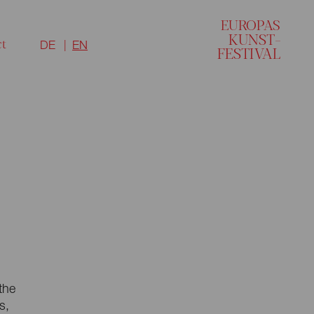
EU
R
O
P
A
S
KUNST–
ct
DE
EN
FESTI
V
AL
the
s,