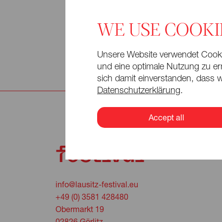
This en
WE USE COOKI
smooth 
11 a.m
pleasan
Unsere Website verwendet Cookie
und eine optimale Nutzung zu erm
sich damit einverstanden, dass w
Datenschutzerklärung
.
Accept all
info@lausitz-festival.eu
+49 (0) 3581 428480
Obermarkt 19
02826 Görlitz