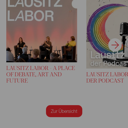
LAUSITZ LABOR - A PLACE
OF DEBATE, ART AND
LAUSITZ LABOR 
FUTURE
DER PODCAST
Zur Übersicht