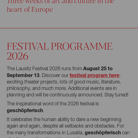
Three weeks of art and culture in the
heart of Europe
FESTIVAL PROGRAMME
2026
August 25 to
The Lausitz Festival 2026 runs from
September 13
festival program here
. Discover our
:
exciting theater projects, lots of good music, literature,
philosophy, and much more. Additional events are in
planning and will be continuously announced. Stay tuned!
The inspirational word of the 2026 festival is
geschöpferisch
.
It celebrates the human ability to dare a new beginning
again and again, despite all setbacks and obstacles. For
geschöpferisch
the many transformations in Lusatia,
can