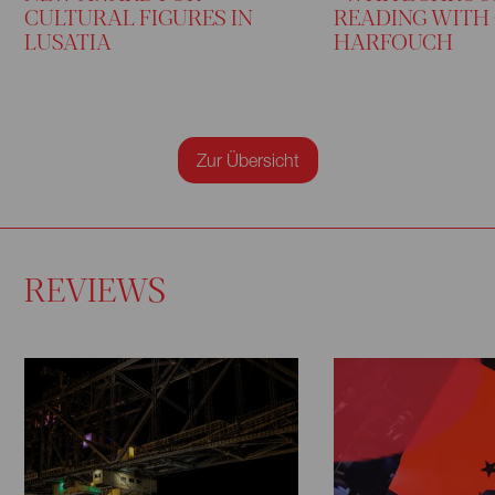
CULTURAL FIGURES IN
READING WITH
LUSATIA
HARFOUCH
Zur Übersicht
REVIEWS