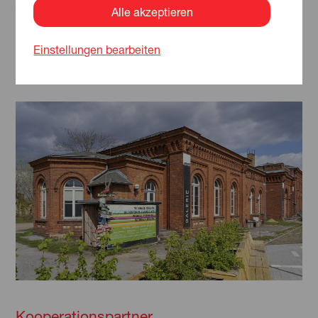
Güterzufuhrstraße 7, 03046 Cottbus /
Adresse
Alle akzeptieren
Chóśebuz
Einstellungen bearbeiten
Detailseite anzeigen
Kooperationspartner