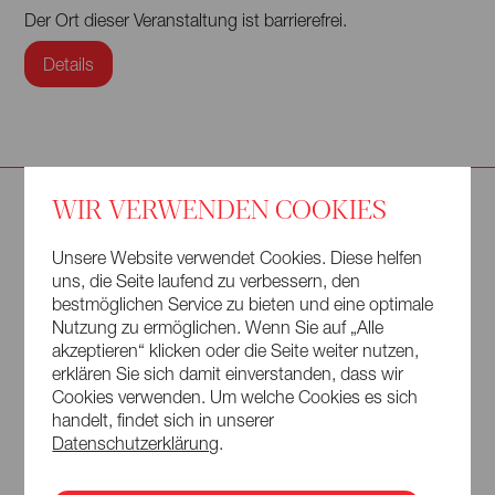
Der Ort dieser Veranstaltung ist barrierefrei.
Details
WIR VERWENDEN COOKIES
Mitwirkende
Unsere Website verwendet Cookies. Diese helfen
João Barradas
Akkordeon
uns, die Seite laufend zu verbessern, den
bestmöglichen Service zu bieten und eine optimale
Nutzung zu ermöglichen. Wenn Sie auf „Alle
akzeptieren“ klicken oder die Seite weiter nutzen,
Veranstaltungsort
erklären Sie sich damit einverstanden, dass wir
Cookies verwenden. Um welche Cookies es sich
Kunsthalle Lausitz, Cottbus /
Veranstaltungsort
handelt, findet sich in unserer
Datenschutzerklärung
.
Chóśebuz