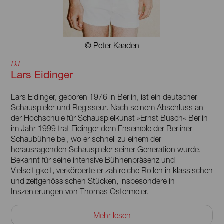
© Peter Kaaden
DJ
Lars Eidinger
Lars Eidinger, geboren 1976 in Berlin, ist ein deutscher
Schauspieler und Regisseur. Nach seinem Abschluss an
der Hochschule für Schauspielkunst »Ernst Busch« Berlin
im Jahr 1999 trat Eidinger dem Ensemble der Berliner
Schaubühne bei, wo er schnell zu einem der
herausragenden Schauspieler seiner Generation wurde.
Bekannt für seine intensive Bühnenpräsenz und
Vielseitigkeit, verkörperte er zahlreiche Rollen in klassischen
und zeitgenössischen Stücken, insbesondere in
Inszenierungen von Thomas Ostermeier.
Neben seiner Theaterarbeit hat Eidinger auch eine
Mehr lesen
beeindruckende Karriere im Film und Fernsehen aufgebaut.