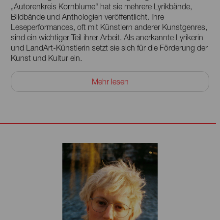
„Autorenkreis Kornblume“ hat sie mehrere Lyrikbände,
Bildbände und Anthologien veröffentlicht. Ihre
Leseperformances, oft mit Künstlern anderer Kunstgenres,
sind ein wichtiger Teil ihrer Arbeit. Als anerkannte Lyrikerin
und LandArt-Künstlerin setzt sie sich für die Förderung der
Kunst und Kultur ein.
Wolfgang Wache, ein Schriftsteller und Kulturaktivist aus
Mehr lesen
Senftenberg/Brieske, hat sein Leben der Kunst, Kultur und
Bildung gewidmet. Als langjähriger künstlerischer Leiter im
Kulturhaus des BKK Brieske und der Kunstschule
„Birkchen“ hat er zur kulturellen Landschaft beigetragen. Er
gründete den Verein „Ich schreibe!“ und organisiert seit
2013 das Lausitzer Lyrikfestival. Seine Texte und Grafiken
finden sich in Lyrikbänden und Kunstbüchern. Seine
Stärken liegen im Erzählerischen in Lyrik und Kürzestprosa.
Das Literaturzentrum “Ich schreibe!” e.V. wurde 2006
gegründet. Der Verein fördert Kunst und Kultur,
insbesondere Literatur von Nachwuchsautoren. Er bietet
kulturelle Bildung für alle Altersgruppen, mit einem
besonderen Fokus auf Literatur von und über die Lausitz.