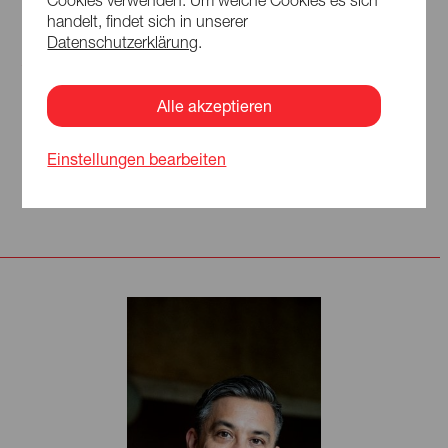
Cookies verwenden. Um welche Cookies es sich
handelt, findet sich in unserer
© Sven Hagonlani
Datenschutzerklärung
.
Mentorin
Dana Shanti
Alle akzeptieren
Dana Shanti ist eine in Berlin lebende Singer-Songwriterin.
Seit 2002 ist sie festes Bestandteil des Berliner
Einstellungen bearbeiten
Solistenchors und war als Backgroundsängerin unter
anderem mit Martin Jondo und Saint Lu auf Tour.