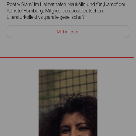
Poetry Slam’ im Heimathafen Neukölln und für ‚Kampf der
Künste‘ Hamburg. Mitglied des postdeutschen
Literaturkollektivs ‚parallelgesellschaft‘.
Zurzeit Arbeit am Projekt ‚Poetronische Studien‘ [Live-
Mehr lesen
Hörstücke zwischen Klangkunst, Filmmusik, Soundpoetry
und computergestützter Lyrik- Performance]. Seit 2004
[öffentliche] Arbeit an Lyrik und Performance-Poesie, sowie
bundesweite Leitung von Schreibwerkstätten. Zahllose
Lesungen/Performances in Bars, Clubs, Theaterhäusern,
auf Literaturfestivals und im Fernsehen (WDR, Arte, ZDF
Kultur). Zuletzt Aufenthaltsstipendium für ‚Poetronische
Studien‘ in Madrid (Kooperation Matadero Madrid
u. Goethe-Institut Madrid) und Zusammenarbeit mit der
Poetry Slam Szene Madagaskar.