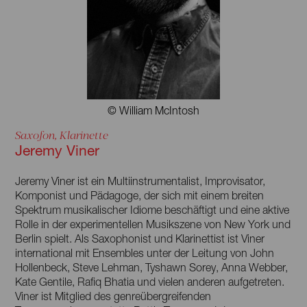
Next Generation Family & Gappy Ranks, 5/8erl in Ehr ́n
u.a.) mitgewirkt, war auf Tournee in Europa, Syrien und
Jordanien und habe darüber hinaus als Vocalcoach,
Dramaturgin und Musikerin für ein Berliner Kinder- und
Jugendtheater und als Workshopleiterin, u.a. für das
Bundesministerium für Bildung und Forschung gearbeitet«
© William McIntosh
Saxofon, Klarinette
Jeremy Viner
Jeremy Viner ist ein Multiinstrumentalist, Improvisator,
Komponist und Pädagoge, der sich mit einem breiten
Spektrum musikalischer Idiome beschäftigt und eine aktive
Rolle in der experimentellen Musikszene von New York und
Berlin spielt. Als Saxophonist und Klarinettist ist Viner
international mit Ensembles unter der Leitung von John
Hollenbeck, Steve Lehman, Tyshawn Sorey, Anna Webber,
Kate Gentile, Rafiq Bhatia und vielen anderen aufgetreten.
Viner ist Mitglied des genreübergreifenden