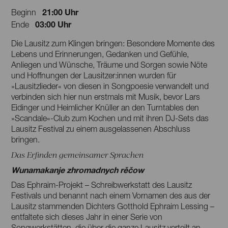
21:00 Uhr
Beginn
03:00 Uhr
Ende
Die Lausitz zum Klingen bringen: Besondere Momente des
Lebens und Erinnerungen, Gedanken und Gefühle,
Anliegen und Wünsche, Träume und Sorgen sowie Nöte
und Hoffnungen der Lausitzer:innen wurden für
»Lausitzlieder« von diesen in Songpoesie verwandelt und
verbinden sich hier nun erstmals mit Musik, bevor Lars
Eidinger und Heimlicher Knüller an den Turntables den
»Scandale«-Club zum Kochen und mit ihren DJ-Sets das
Lausitz Festival zu einem ausgelassenen Abschluss
bringen.
Das Erfinden gemeinsamer Sprachen
Wunamakanje zhromadnych rěčow
Das Ephraim-Projekt – Schreibwerkstatt des Lausitz
Festivals und benannt nach einem Vornamen des aus der
Lausitz stammenden Dichters Gotthold Ephraim Lessing –
entfaltete sich dieses Jahr in einer Serie von
Songwerkstätten, die über die ganze Lausitz verteilt an