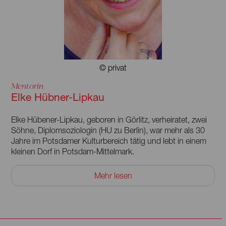
© privat
Mentorin
Elke Hübner-Lipkau
Elke Hübener-Lipkau, geboren in Görlitz, verheiratet, zwei
Söhne, Diplomsoziologin (HU zu Berlin), war mehr als 30
Jahre im Potsdamer Kulturbereich tätig und lebt in einem
kleinen Dorf in Potsdam-Mittelmark.
Etliche Reisen als Fotografin und Autorin in viele Länder
Mehr lesen
Europas, nach Syrien, Südafrika und in die USA.
Ausstellungen Fotografie, Malerei und Grafik in
Brandenburg, Berlin, Sachsen und Italien. Leitung des
Literaturclubs am Haus der Begegnung Potsdam, der
2019 den Inklusionspreis für Kunst des Ministeriums für