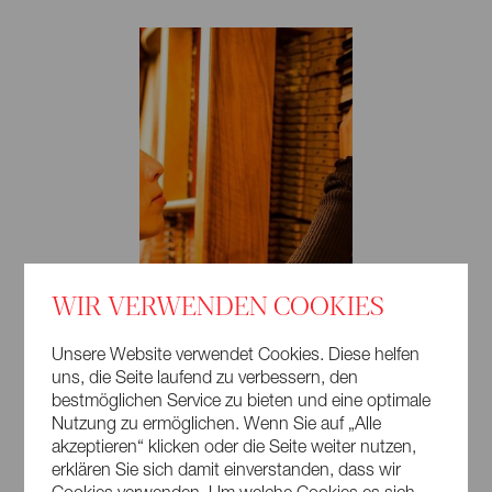
Wissenschaft, Forschung und Kultur Brandenburg erhielt.
Vorsitzende des Literatur-Kollegiums Brandenburg e.V.,
Mitglied im VS und in der GEDOK Brandenburg.
Kinderbücher, 6 eigene Lyrikbände, Beteiligung an
zahlreichen Anthologien, Nachdichtungen aus dem
Russischen. Zahlreiche Lesungen vorwiegend in
Brandenburg, Berlin und Sachsen, auch Organisation,
Moderatio und Coaching in Schreib-Workshops.
WIR VERWENDEN COOKIES
Unsere Website verwendet Cookies. Diese helfen
uns, die Seite laufend zu verbessern, den
bestmöglichen Service zu bieten und eine optimale
Nutzung zu ermöglichen. Wenn Sie auf „Alle
akzeptieren“ klicken oder die Seite weiter nutzen,
erklären Sie sich damit einverstanden, dass wir