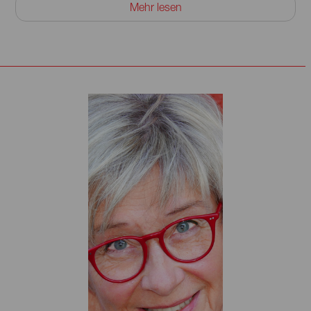
Mehr lesen
Rowohlt Berlin. Er mag es, wenn sich Unterhaltsames und
Literarisches aneinanderschmiegen. Wie sein Praktikum
bei der Bildzeitung an sein Studium der
Literaturwissenschaft an der FU Berlin. Danach arbeitete er
für die Kreativagentur DOJO wie das Neo Magazin Royale
(ZDF) als auch für das Poesiefestival Berlin. Im Jahr 2007
begann sein Auftreten auf Poetry Slams, führte über
Comedybühnen hin zum Produzieren einer
SpokenWordKammerTanzOper bis zu seinem
Soloprogramm „Authentisch ist das neue Scheiße“. Heun
ist dreifacher Deutschsprachiger Meister im Poetry Slam
(U20 & Team), dreifacher Berliner Meister im Poetry Slam; er
erhielt das Arbeitsstipendium deutschsprachige Literatur
des Landes Berlin und gewann den Kleinkunstpreis
Stuttgarter Besen plus Publikumspreis. Er war Gast des
Goethe-Instituts bei internationalen Poesiefestivals auf fünf
Kontinenten und liebt es Veranstaltungen zu erschaffen. Er
kreiert und moderiert Literatur-, Comedy- und Poetry-Slam-
Shows in der Volksbühne wie dem Club Ritter Butzke oder
auch im Planetarium oder dem Strandbad Weißensee.