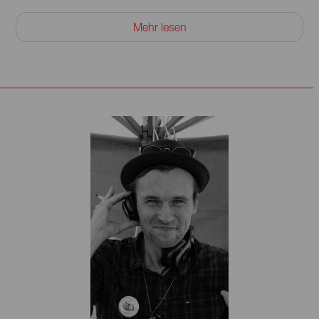
Trotz seines jungen Alters hatte der energiegeladene,
Mehr lesen
dynamische und tief empfindsame Schlagzeuger im Laufe
der Jahre die Gelegenheit, mit vielen Legenden der
Jazzmusik und verschiedenen Künstlern auf der ganzen
Welt aufzutreten und zu touren – wie Greg Osby, Seamus
Blake, Logan Richardson, Carsten Dahl, Tomas Franck,
Jerry Bergonzi, Jesse van Ruller, Aaron Parks, dem
Lettischen Rundfunkchor und dem Indie-Künstler Shipsea.
Er trat in zahlreichen Radio- und Fernsehsendungen auf,
schrieb Filmmusik, trat mit verschiedenen Crossover-
Kunstprojekten (Theater, Tanz) auf und gab mit
verschiedenen Ensembles Konzerte in Ländern wie China,
Tansania, Griechenland, den Niederlanden, Frankreich,
Belgien, Österreich, Schweden, Norwegen, der Schweiz,
Spanien, Liechtenstein, der Tschechischen Republik,
Deutschland, Dänemark, Polen, den USA und den
baltischen Staaten.
Zu den verschiedenen Auszeichnungen gehören der Grand
Music Award of Latvia 2023 (Konzert des Jahres), der
National Movie Award of Latvia 2024 (Komponist des