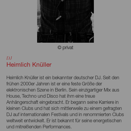
Jahres), Jazz Record of the Year in Latvia 2019, Jazz
Hoeilaart (B Jazz), Getxo Jazz, Almeria Jazz Prize
und »Yamaha Drum Day«.
Ivars Arutjunjans ist Absolvent des Rhythmic Music
Conservatory in Kopenhagen und Empfänger des
Stipendiums, das ihm 2014 vom dänischen Kulturminister
für seine Leistungen während seines Aufenthalts in
Dänemark verliehen wurde. Er lebte in Kopenhagen und
© privat
Paris. Heute lebt der Künstler in Berlin, wo er ausgiebig mit
DJ
verschiedenen Künstlern, Bands und Projekten auftritt und
Heimlich Knüller
tourt.
Heimlich Knüller ist ein bekannter deutscher DJ. Seit den
frühen 2000er Jahren ist er eine feste Größe der
elektronischen Szene in Berlin. Sein einzigartiger Mix aus
House, Techno und Disco hat ihm eine treue
Anhängerschaft eingebracht. Er begann seine Karriere in
kleinen Clubs und hat sich mittlerweile zu einem gefragten
DJ auf internationalen Festivals und in renommierten Clubs
weltweit entwickelt. Er ist bekannt für seine energetischen
und mitreißenden Performances.