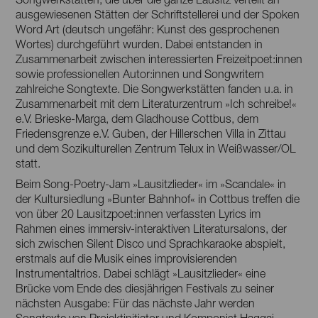
ausgewiesenen Stätten der Schriftstellerei und der Spoken
Word Art (deutsch ungefähr: Kunst des gesprochenen
Wortes) durchgeführt wurden. Dabei entstanden in
Zusammenarbeit zwischen interessierten Freizeitpoet:innen
sowie professionellen Autor:innen und Songwritern
zahlreiche Songtexte. Die Songwerkstätten fanden u.a. in
Zusammenarbeit mit dem Literaturzentrum »Ich schreibe!«
e.V. Brieske-Marga, dem Gladhouse Cottbus, dem
Friedensgrenze e.V. Guben, der Hillerschen Villa in Zittau
und dem Sozikulturellen Zentrum Telux in Weißwasser/OL
statt.
Beim Song-Poetry-Jam »Lausitzlieder« im »Scandale« in
der Kultursiedlung »Bunter Bahnhof« in Cottbus treffen die
von über 20 Lausitzpoet:innen verfassten Lyrics im
Rahmen eines immersiv-interaktiven Literatursalons, der
sich zwischen Silent Disco und Sprachkaraoke abspielt,
erstmals auf die Musik eines improvisierenden
Instrumentaltrios. Dabei schlägt »Lausitzlieder« eine
Brücke vom Ende des diesjährigen Festivals zu seiner
nächsten Ausgabe: Für das nächste Jahr werden
Songtexte von Projektinitiator und Komponist Haggai