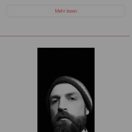
»Geboren 1976 in Nürnberg, bin ich mit Musik aus aller
Mehr lesen
Welt aufgewachsen. Ich habe während der Schulzeit Flöte,
Orffmusik, Chor- und Sologesang, Rhythmik und
klassischen Gesang am Erlanger Musikinstitut gelernt. Seit
1993 bin ich als Live- und Studio-Sängerin, als Texterin,
Komponistin und Instrumentalistin tätig. Geprägt von
westeuropäischer, indischer und arabischer Klassik,
globaler Volksmusik, German Mainstream Pop,
SingerSongwriter, Folk, Jazz, Funk, Soul, Bossa Nova, Afro
Beat, Reggae, Drum&Bass, House und Global
Underground, stand ich schon mit Größen wie Roger
Cicero oder Ayo auf der Bühne, habe den
Kontaktstudiengang für Popularmusik an der HfMT
absolviert (1999), in Amsterdam Jazzgesang studiert
(2000/01) und u.a. bei Koryphäen wie Jonathan Kinsler
oder Bobby McFerrin (2007) gelernt. Neben diversen
nationalen Live- und/oder Studioproduktionen (Soulounge,
J.B.O., Mellowmark, Marianne Rosenberg, Ganjaman, The
Mighty Mocambos, Helene Fischer u.v.m.) habe ich in
internationalen Produktionen (mit Ange da Costa,
Shiblyband, Claye & Silly Walks, Tippa Irie & Far East Band,