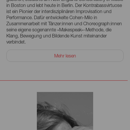
in Boston und lebt heute in Berlin. Der Kontrabassvirtuose
ist ein Pionier der interdisziplinären Improvisation und
Performance. Dafür entwickelte Cohen-Milo in
Zusammenarbeit mit Tänzer:innen und Choreograph:innen
seine eigene sogenannte »Makespeak«-Methode, die
Klang, Bewegung und Bildende Kunst miteinander
verbindet.
Sie kam bereits in vielen Produktionen Cohen-Milos
Mehr lesen
erfolgreich zur Anwendung. Cohen-Milo schrieb Werke für
Film, Theater und Tanz, darunter »Jephta’s Daughter« für
die Bayerische Staatsoper in München, »Savage« für die
Brooklyner Kunstorganisation Triskelion Arts und »Rubber
Day« für das kalifornische Ballet San Jose. Cohen- Milo
wurde 2006 als Solist mit dem großen Preis des Fish-
Middleton Jazz Competition in Washington ausgezeichnet.
Er hat als Leader, Sideman und Co-Leader mehr als
zwanzig Alben aufgenommen. Die Stücke »Lost Time to
Come« und »the absent« entstanden in Zusammenarbeit
mit der Tänzerin und Choreografin Margaux Marielle-
Tréhoüart, mit der zusammen er als Komponist und