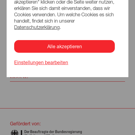
akzeptieren“ klicken oder die Seite weiter nutzen,
erklären Sie sich damit einverstanden, dass wir
Cookies verwenden. Um welche Cookies es sich
handelt, findet sich in unserer
LAUSITZ FESTIVAL
Datenschutzerklärung
.
PROGRAMM
Alle akzeptieren
IHR BESUCH
Einstellungen bearbeiten
PARTNER
LEGAL
Gefördert von: