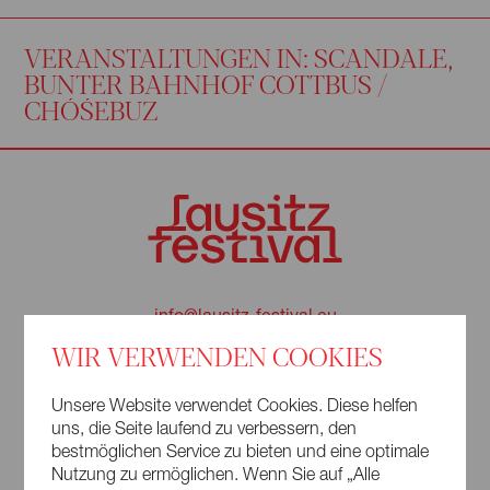
VERANSTALTUNGEN IN: SCANDALE,
BUNTER BAHNHOF COTTBUS /
CHÓŚEBUZ
info@lausitz-festival.eu
WIR VERWENDEN COOKIES
+49 (0) 3581 428480
Obermarkt 19
Unsere Website verwendet Cookies. Diese helfen
02826 Görlitz
uns, die Seite laufend zu verbessern, den
bestmöglichen Service zu bieten und eine optimale
Nutzung zu ermöglichen. Wenn Sie auf „Alle