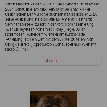
Jakob Nepomuk Eder, 2000 in Wien geboren, studiert seit
2024 Schauspiel am Max Reinhardt Seminar. An der
Graphischen Lehr- und Versuchsanstalt schloss er 2020
seine Ausbildung in Fotografie ab. Am Max Reinhardt
Seminar spielte er zuletzt in der Vordiplominszenierung
»Der Disney-Killer« von Philip Ridley (Regie: Julian
Rohrmoser). Außerdem wirkte er am Kurzhörspiel
»Anleitung, sich ein Bett mit dem Winter zu teilen« von
Giorgio Ferretti (Koproduktion Schauspielhaus Wien mit
Radio Ö1) mit.
In den letzten Jahren stand er in mehreren Kurzfilmen vor
Mehr lesen
der Kamera und arbeitete zwischen Schule und Studium
als Tellerwäscher, Koch, Kellner, Barkeeper, Fahrradbote,
Werkstattarbeiter und Verkäufer; zudem war er ein Jahr
lang ehrenamtlicher Mitarbeiter in einem Heim für
Wohnungslose. Er spricht neben Deutsch auch fließend
Englisch.