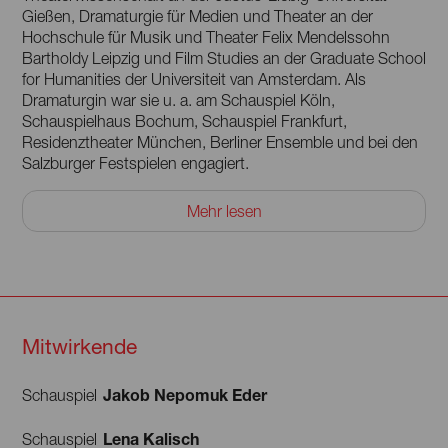
Gießen, Dramaturgie für Medien und Theater an der
Hochschule für Musik und Theater Felix Mendelssohn
Bartholdy Leipzig und Film Studies an der Graduate School
for Humanities der Universiteit van Amsterdam. Als
Dramaturgin war sie u. a. am Schauspiel Köln,
Schauspielhaus Bochum, Schauspiel Frankfurt,
Residenztheater München, Berliner Ensemble und bei den
Salzburger Festspielen engagiert.
Mit Bernhard Mikeska und Lothar Kittstein gründete sie
Mehr lesen
2009 das Kollektiv RAUM+ZEIT (Einladung zum Schweizer
Theatertreffen 2019; Auszeichnung mit dem Friedrich-Luft-
Preis 2022). Von 2019 bis 2022 war sie Stellvertretende
Künstlerische Direktorin am Burgtheater. Seit 2024 leitet
Alexandra Althoff das Max Reinhardt Seminar.
Mitwirkende
Jakob Nepomuk Eder
Schauspiel
Lena Kalisch
Schauspiel