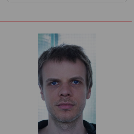
installative Stationentheaterstücke in Wien um. 2024
waren ihre Kostüme am Staatstheater Wiesbaden bei der
Produktion »Komödie der Worte« zu sehen. Gemeinsam
mit Marie Sturminger gestaltete sie die Kostümbilder für die
Oper »Otello« am Staatstheater Kassel sowie für die
Produktion »Sonettfabrik« in der Regie von Michael
Sturminger, mit der das Lausitz Festivals 2025 eröffnet
wurde.