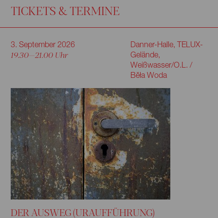
TICKETS & TERMINE
3. September 2026
Danner-Halle, TELUX-
19.30—21.00 Uhr
Gelände,
Weißwasser/O.L. /
Běła Woda
DER AUSWEG (URAUFFÜHRUNG)