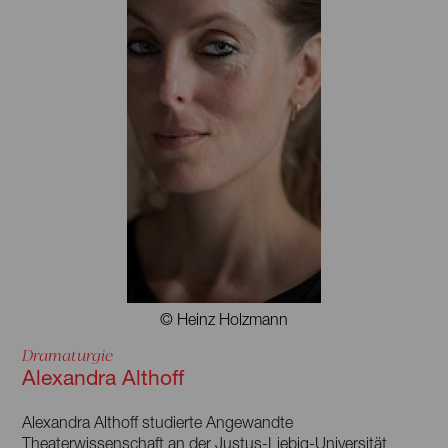
Neben seiner Tätigkeit als Musiker und Remixer ist b.
fleischmann auch als DJ und Produzent tätig. Seit 2001
arbeitet b. fleischmann auch regelmäßig an Theater- und
Filmmusik im In- und Ausland.
© Heinz Holzmann
Dramaturgie
Alexandra Althoff
Alexandra Althoff studierte Angewandte
Theaterwissenschaft an der Justus-Liebig-Universität