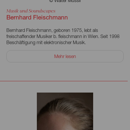
© Walter Mussil
Musik und Soundscapes
Bernhard Fleischmann
Bernhard Fleischmann, geboren 1975, lebt als
freischaffender Musiker b. fleischmann in Wien. Seit 1998
Beschäftigung mit elektronischer Musik.
1999 veröffentlicht er auf den neuen Labels »Morr Music«
Mehr lesen
und »charhizma« sein Debut »pop loops for breakfast«. Es
folgen weltweit etliche weitere Veröffentlichungen auf
internationalen Labels. Für »Welcome Tourist« erhielt er
2003 den »Qwartz Electronic Music Award« in der
Kategorie bestes Album. 2008 erscheint »Angst Is Not A
Weltanschauung« – ein Album, das von MICA – music
austria unter den Top Ten Records aus Österreich in der
Dekade 2000–2010 gelistet wird. 2018 erscheint das
Album »Stop Making Fans« auf Morr Music, 2022 das
Album »Music For Shared Rooms« mit ausgewählten
Stücken von Theater und Filmmusik. Konzerte und
Tourneen fanden in den letzten Jahren weltweit statt.