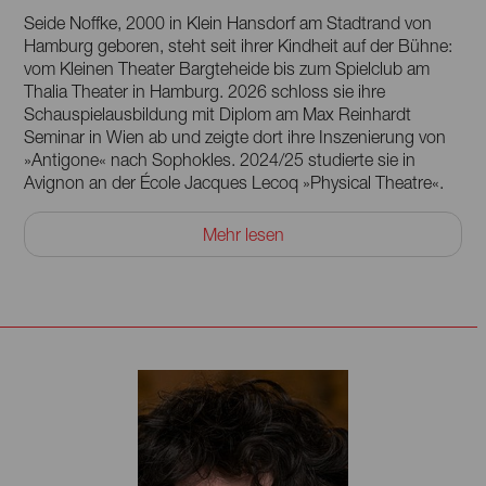
Seide Noffke, 2000 in Klein Hansdorf am Stadtrand von
Hamburg geboren, steht seit ihrer Kindheit auf der Bühne:
vom Kleinen Theater Bargteheide bis zum Spielclub am
Thalia Theater in Hamburg. 2026 schloss sie ihre
Schauspielausbildung mit Diplom am Max Reinhardt
Seminar in Wien ab und zeigte dort ihre Inszenierung von
»Antigone« nach Sophokles. 2024/25 studierte sie in
Avignon an der École Jacques Lecoq »Physical Theatre«.
Während des Studiums wirkte sie in Produktionen im
Mehr lesen
Burgtheater Vestibül in Wien, bei den Festspielen
Reichenau sowie bei den Salzburger Festspielen mit. 2024
wurde sie mit der Produktion »KI und Abel« (Regie: Bianca
Thomas) zum Wuzhen Theatre Festival nach China
eingeladen. Seit 2026 lebt sie wieder in Wien. Sie spricht
neben Deutsch fließend Englisch und Französisch.