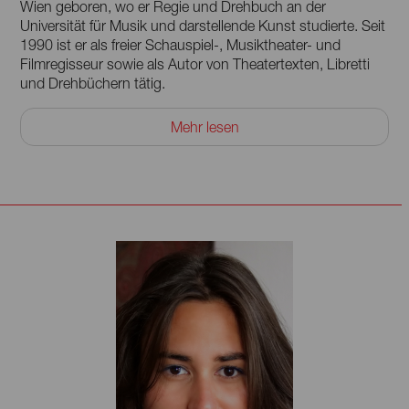
Wien geboren, wo er Regie und Drehbuch an der
Universität für Musik und darstellende Kunst studierte. Seit
1990 ist er als freier Schauspiel-, Musiktheater- und
Filmregisseur sowie als Autor von Theatertexten, Libretti
und Drehbüchern tätig.
Von 2014 bis 2022 war er Intendant der Sommerspiele
Mehr lesen
Perchtoldsdorf. Von 2018 bis 2023 lehrte er als
Universitätsprofessor für Musiktheaterregie und
Dramatische Darstellung an der Universität für Musik und
darstellende Kunst Wien. Zu den Stationen seiner Arbeiten
gehören das Mariinski-Theater in St. Petersburg, das
Nationaltheater Taipeh, die Elbphilharmonie Hamburg, das
Theater an der Wien, das Opernhaus Zürich, das Aalto
Theater Essen, das Staatstheater am Gärtnerplatz
München, die Wiener Staatsoper, die Volksoper Wien, die
Opernhäuser Wiesbaden, Graz und Köln.
Michael Sturminger war Gast bei den Osterfestspielen
Salzburg, dem Cherry Orchard Festival Moscow, dem
Festival Wien Modern, den Schwetzinger Festspielen, bei
den Ruhrfestspielen Recklinghausen, dem Prague Spring