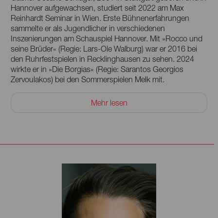
Hannover aufgewachsen, studiert seit 2022 am Max
Reinhardt Seminar in Wien. Erste Bühnenerfahrungen
sammelte er als Jugendlicher in verschiedenen
Inszenierungen am Schauspiel Hannover. Mit »Rocco und
seine Brüder« (Regie: Lars-Ole Walburg) war er 2016 bei
den Ruhrfestspielen in Recklinghausen zu sehen. 2024
wirkte er in »Die Borgias« (Regie: Sarantos Georgios
Zervoulakos) bei den Sommerspielen Melk mit.
Am Max Reinhardt Seminar spielte er zahlreiche Rollen in
Mehr lesen
Inszenierungen seiner Kolleg:innen sowie in Shakespeares
»Macbeth« in der Regie von Thorleifur Örn Arnarsson.
Neben Deutsch spricht er fließend Englisch und spielt
Trompete.