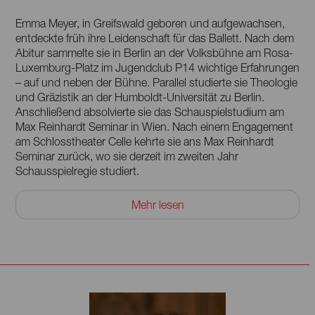
Emma Meyer, in Greifswald geboren und aufgewachsen,
entdeckte früh ihre Leidenschaft für das Ballett. Nach dem
Abitur sammelte sie in Berlin an der Volksbühne am Rosa-
Luxemburg-Platz im Jugendclub P14 wichtige Erfahrungen
– auf und neben der Bühne. Parallel studierte sie Theologie
und Gräzistik an der Humboldt-Universität zu Berlin.
Anschließend absolvierte sie das Schauspielstudium am
Max Reinhardt Seminar in Wien. Nach einem Engagement
am Schlosstheater Celle kehrte sie ans Max Reinhardt
Seminar zurück, wo sie derzeit im zweiten Jahr
Schausspielregie studiert.
Zuletzt war sie in der Diplominszenierung ihren Kollegen
Mehr lesen
Jakob Leanda Wernisch »Keine Hoffnung, Baby!« als
Schauspielerin zu sehen und zeigte als Regisseurin in
»Passio sanctarum virginum Agapis, Chioniae et Hirenae«
von Hrotsvit von Gandersheim, dass feministische Themen
des Mittelalters auch heute noch brandaktuell sind. Sie
spricht neben Deutsch auch fließend Englisch und gut
Französisch.