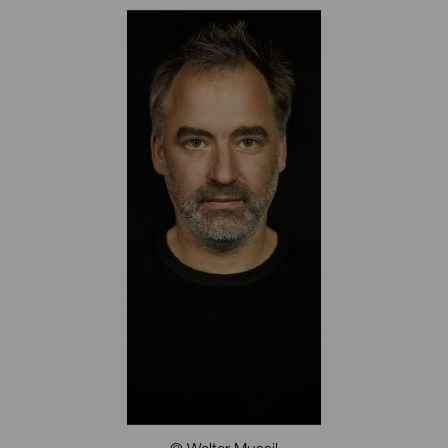
Glatzner, Laura Malmberg, Marie Sturminger, Andreas
Donhauser, Renate Martin, Christof Hetzer, Nina Samadi,
Manuel Biedermann, Philipp Lossau, lichterloh.tv
und Michael Sturminger (u. a.).