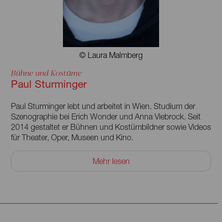
© Laura Malmberg
Bühne und Kostüme
Paul Sturminger
Paul Sturminger lebt und arbeitet in Wien. Studium der
Szenographie bei Erich Wonder und Anna Viebrock. Seit
2014 gestaltet er Bühnen und Kostümbildner sowie Videos
für Theater, Oper, Museen und Kino.
Er arbeitete u. a. am Tiroler Landestheater, am Theater an
Mehr lesen
der Wien, bei den Sommerspielen Perchtoldsdorf, an der
Elbphilharmonie Hamburg, am Wiener Konzerthaus, am
MuTh, am Stadttheater Klagenfurt, beim MARKK, am KHM
Wien, beim Lighthouse Festival, an der Philharmonie Berlin,
am Salzburger Landestheater, am Rabenhof Theater und
beim Lausitz Festival - in Zusammenarbeit mit Veronika