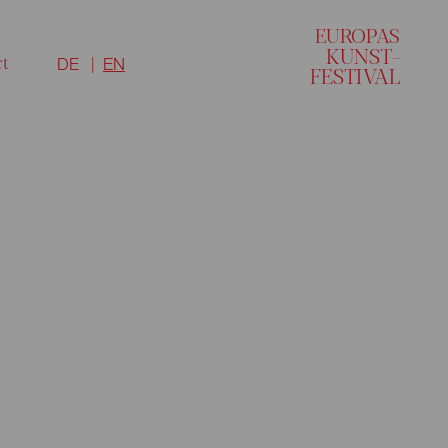
EU
R
O
P
A
S
KUNST–
ct
DE
EN
FESTI
V
AL