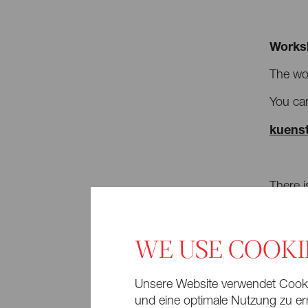
Works
The wor
You can 
kuenst
There i
WE USE COOKI
Unsere Website verwendet Cookie
und eine optimale Nutzung zu erm