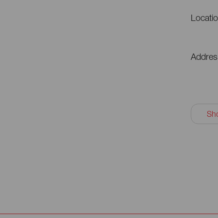
Locati
Addres
Sho