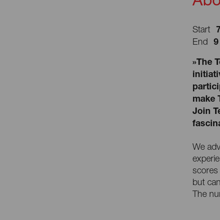
Start
9
End
»The T
initia
partic
make T
Join T
fascin
We advi
experie
scores 
but can
The num