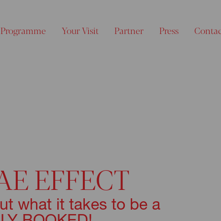
Programme
Your Visit
Partner
Press
Conta
AE EFFECT
ut what it takes to be a
ULLY BOOKED!