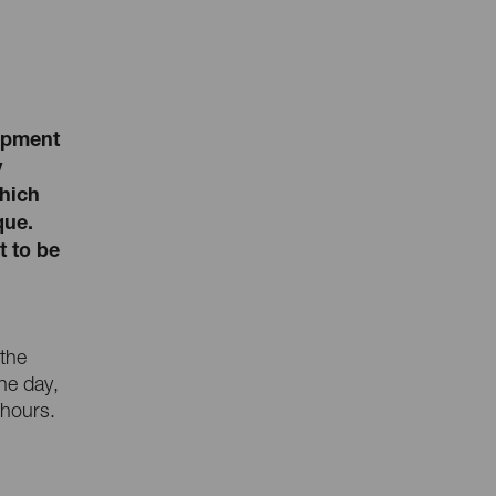
lopment
y
which
que.
t to be
 the
he day,
 hours.