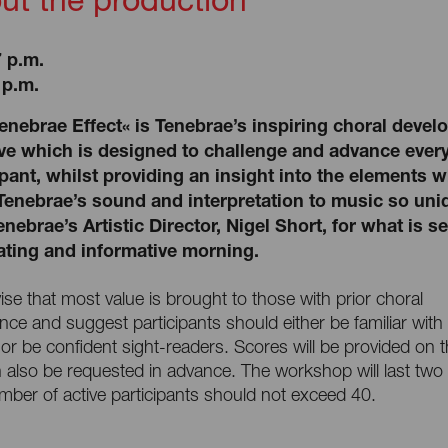
7 p.m.
 p.m.
enebrae Effect« is Tenebrae’s inspiring choral deve
tive which is designed to challenge and advance ever
ipant, whilst providing an insight into the elements 
enebrae’s sound and interpretation to music so uni
enebrae’s Artistic Director, Nigel Short, for what is se
ating and informative morning.
se that most value is brought to those with prior choral
nce and suggest participants should either be familiar with
or be confident sight-readers. Scores will be provided on t
 also be requested in advance. The workshop will last two
ber of active participants should not exceed 40.