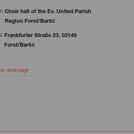
on
Choir hall of the Ev. United Parish
Region Forst/Baršć
s
Frankfurter Straße 23, 03149
Forst/Baršć
w detail page