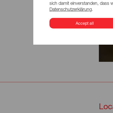
sich damit einverstanden, dass w
Datenschutzerklärung
.
Um 
Um 
wer
wer
Accept all
Sie I
Sie I
Loc