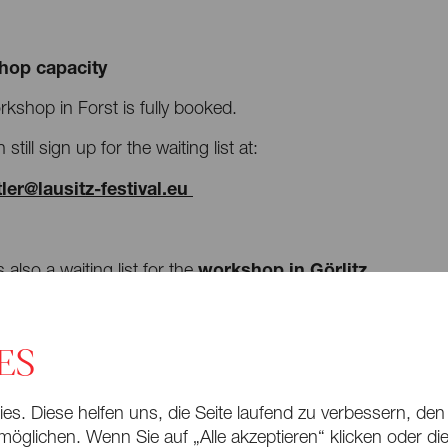
hop capacity
kshop in Forst is fully booked.
still sign up for the waiting list at:
ler@lausitz-festival.eu
workshop in Görlitz
s also a waiting list for the
.
ES
s. Diese helfen uns, die Seite laufend zu verbessern, den
öglichen. Wenn Sie auf „Alle akzeptieren“ klicken oder die 