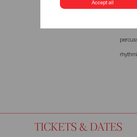
Accept all
vocals
spanish
percus
rhythmi
TICKETS & DATES