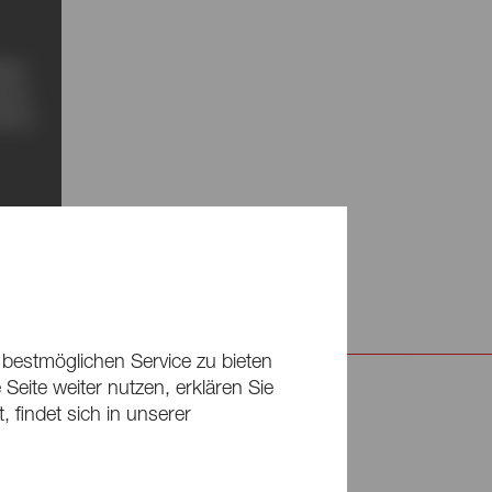
aden
aden
ssen
ssen
eren.
eren.
 bestmöglichen Service zu bieten
Seite weiter nutzen, erklären Sie
 findet sich in unserer