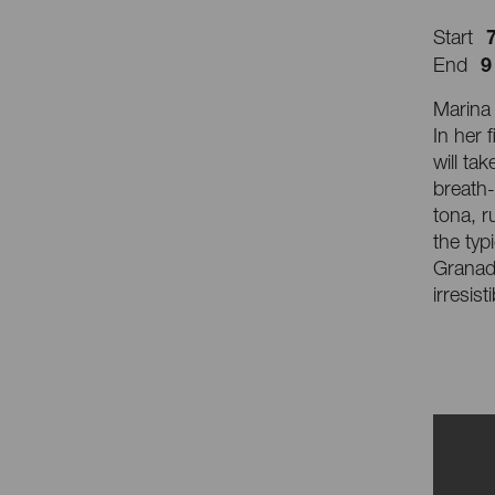
Start
9
End
Marina 
In her 
will ta
breath-
tona, r
the typ
Granada
irresisti