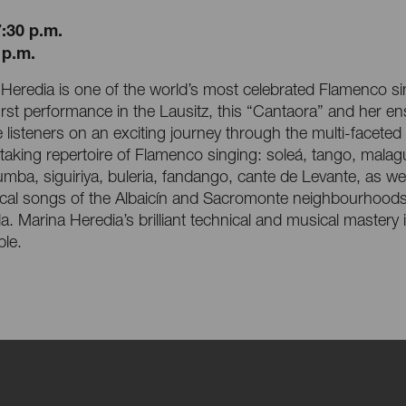
7:30 p.m.
 p.m.
Heredia is one of the world’s most celebrated Flamenco si
first performance in the Lausitz, this “Cantaora” and her e
ke listeners on an exciting journey through the multi-faceted
taking repertoire of Flamenco singing: soleá, tango, mala
umba, siguiriya, buleria, fandango, cante de Levante, as wel
ical songs of the Albaicín and Sacromonte neighbourhoods
. Marina Heredia’s brilliant technical and musical mastery 
ble.