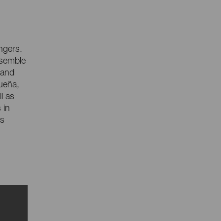
ngers.
nsemble
 and
gueña,
l as
 in
is