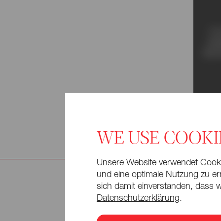
Um 
Um 
wer
wer
Sie I
Sie I
WE USE COOKI
Unsere Website verwendet Cookie
und eine optimale Nutzung zu erm
sich damit einverstanden, dass w
Datenschutzerklärung
.
Arti