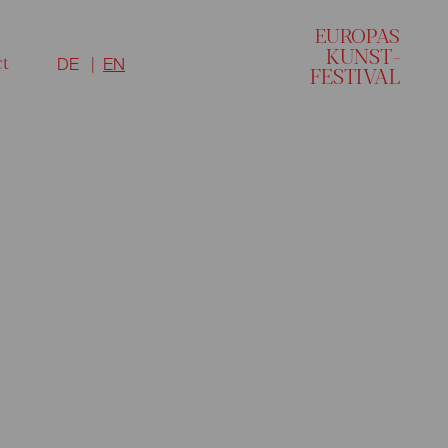
EU
R
O
P
A
S
KUNST–
ct
DE
EN
FESTI
V
AL