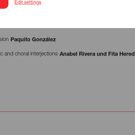
Edit settings
Marina Heredia
 guitar
José Quevedo ‘Bolita’
sion
Paquito González
c and choral interjections
Anabel Rivera und Fita Hered