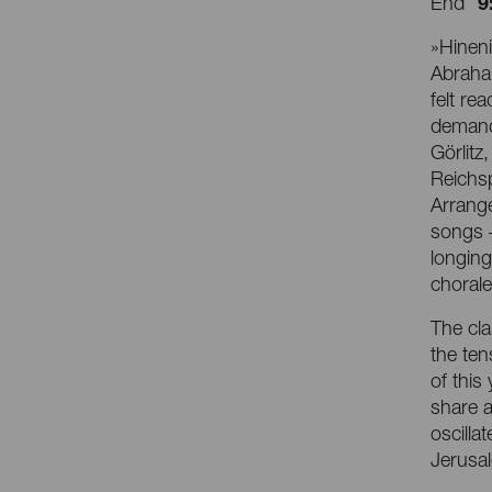
9
End
»Hineni
Abraha
felt rea
demand
Görlitz
Reichsp
Arrange
songs –
longing
chorale
The cla
the ten
of this
share a
oscilla
Jerusa