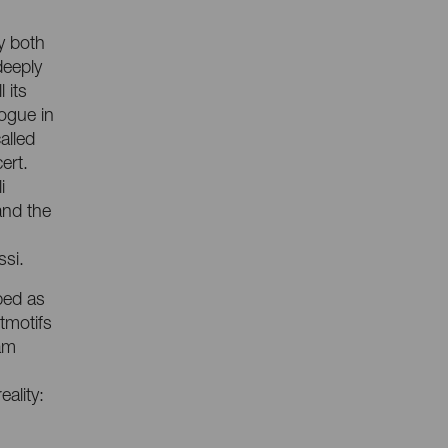
y both
deeply
 its
ogue in
alled
ert.
i
and the
si.
ibed as
itmotifs
ram
ality: