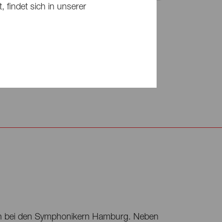
 findet sich in unserer
ie gemeinnützige Kunstorganisation
 vom Ballet San Jose, und Lost Time To
aphin Margaux Marielle-Tréhouart. 2017
rn des Lausitz Festivals ist er bekannt als
s mit dem Echo in der Kategorie »Ensemble
stin bei den Symphonikern Hamburg. Neben