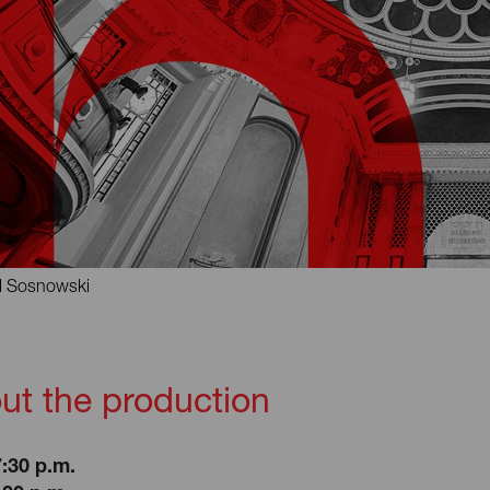
l Sosnowski
ut the production
7:30 p.m.