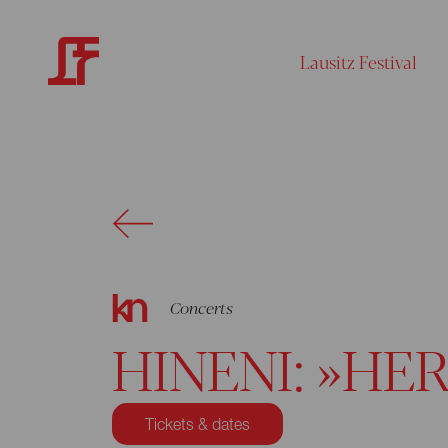
Lausitz Festival
Concerts
HINENI: »HER
Tickets & dates