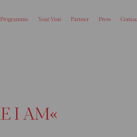
Programme
Your Visit
Partner
Press
Conta
E I AM«