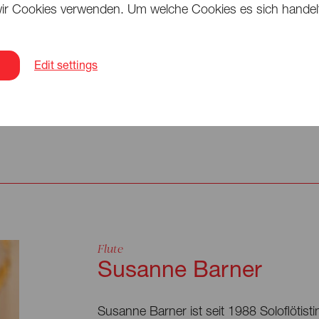
ir Cookies verwenden. Um welche Cookies es sich handelt,
die Bayerische Staatsoper, Savage für d
Triskelion Arts, Rubber Day, aufgeführt
Come in Kollaboration mit der Choreogr
zog der Musiker nach Berlin. Den Besuche
Edit settings
Kontrabassist des Omer Klein Trios, da
National« ausgezeichnet wurde.
Flute
Susanne Barner
Susanne Barner ist seit 1988 Soloflöti