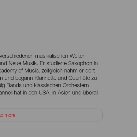
n verschiedenen musikalischen Welten
und Neue Musik. Er studierte Saxophon in
ademy of Music; zeitgleich nahm er dort
n und begann Klarinette und Querflöte zu
it Big Bands und klassischen Orchestern
annell hat in den USA, in Asien und überall
uktion »Die Dreigroschenoper« am Berliner
ad more
Komischen Oper Berlin. Er wirkte bei
 der Hamburger Symphoniker und des
hts im Jahr 2022 waren für ihn zwei