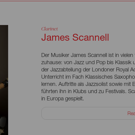
Clarinet
James Scannell
Der Musiker James Scannell ist in viele
zuhause: von Jazz und Pop bis Klassik 
der Jazzabteilung der Londoner Royal Ac
Unterricht im Fach Klassisches Saxopho
lernen. Auftritte als Jazzsolist sowie m
führten ihn in Klubs und zu Festivals. Sc
in Europa gespielt.
Er ist Mitglied der Liveband in der Prod
Re
Ensemble und regelmäßiger Gast an der 
Produktionen der Staatskapelle Berlin,
Babelsberg Film Orchesters mit. Highlig