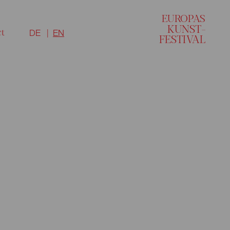
EU
R
O
P
A
S
KUNST–
ct
DE
EN
FESTI
V
AL