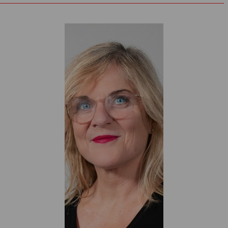
gleichnamigen Drehbüchern von Jurek Becker zusammen,
mit Laura Linnenbaum in Gorkis »Kinder der Sonne« und
Ibsens »Ein Volksfeind«, mit Daniela Löffner in Georges
Taboris »Mein Kampf«, Thomas Manns »Der Zauberberg«
und Wedekinds »Lulu«, mit Volker Lösch in Bertolt Brechts
»Die Dreigroschenoper« und mit Michael Talke in Arthur
Millers »Tod eines Handlungsreisenden« sowie in »Die
Orestie« von Aischylos.
Aktuell ist er zu erleben in Frank Castorfs Inszenierung von
Georg Büchners »Dantons Tod« und als Saladin in
Hermann Schmidt-Rahmers Inszenierung von Lessings
»Nathan der Weise«.