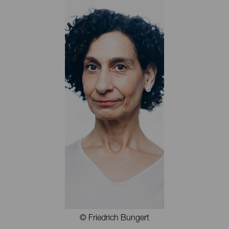
Festival zwei szenische Lesungen ein, »Die schönste
Version« auf Grundlage des Romans von Ruth Maria
Thomas sowie »Das Geld von Hitler« von Radka
Denemarková, unter Mitwirkung der Autorin und zweier
Schauspieler:innen. Gemeinsam mit der sorbischen
Dramaturgin Madleńka Šołćic entwickelte sie überdies den
Literaturabend in sorbischer und deutscher Sprache
»Wortall« für drei Schauspieler:innen und einen Musiker.
© Friedrich Bungert