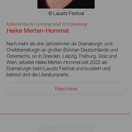
© Lausitz Festival
Künstlerische Leitung und Textfassung
Heike Merten-Hommel
Nach mehr als drei Jahrzehnten als Dramaturgin und
Chefdramaturgin an großen Bühnen Deutschlands und
Österreichs, so in Dresden, Leipzig, Freiburg, Graz und
Wien, arbeitet Heike Merten-Hommel seit 2022 als
Dramaturgin beim Lausitz Festival und kuratiert und
betreut dort die Literatursparte.
So entwickelte sie 2023 die Lesung »Sauermehlsuppe« mit
Read more
Erzählungen der Literaturnobelpreisträgerin Olga Tokarczuk
für Claudia Michelsen und führte Regie bei der szenischen
Lesung des Briefwechsels zwischen Brigitte Reimann und
Christa Wolf »Sei gegrüßt und lebe«, die seit der
Uraufführung beim Lausitz Festival vom Staatsschauspiel
Dresden übernommen wurde und dort seit zwei Jahren
erfolgreich läuft. 2024 richtete Merten-Hommel beim