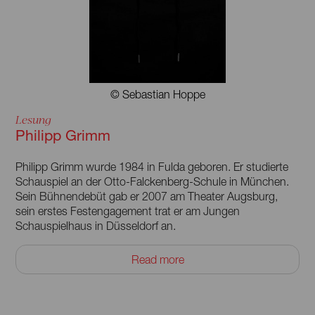
die Texte von Brigitte Reimann. Die Produktion in der Regie
von Heike Merten-Hommel ist seitdem im Staatsschauspiel
Dresden zu sehen.
© Sebastian Hoppe
Lesung
Philipp Grimm
Philipp Grimm wurde 1984 in Fulda geboren. Er studierte
Schauspiel an der Otto-Falckenberg-Schule in München.
Sein Bühnendebüt gab er 2007 am Theater Augsburg,
sein erstes Festengagement trat er am Jungen
Schauspielhaus in Düsseldorf an.
Seit der Spielzeit 2011/2012 war Philipp Grimm festes
Read more
Ensemblemitglied am Staatstheater Braunschweig. Zur
Spielzeit 2017/2018 wechselte er ans Staatsschauspiel
Dresden, wo er weiterhin fest engagiert ist. und arbeitete u.
a. mit Tom Kühnel in »Wir sind auch nur ein Volk« nach den