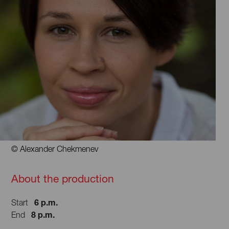
© Alexander Chekmenev
About the production
6 p.m.
Start
8 p.m.
End