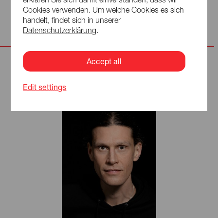
Read more
Cookies verwenden. Um welche Cookies es sich
»fliegende fische«, mit der sie acht Monate durch Indien
handelt, findet sich in unserer
und Nepal tourte und nach der Rückkehr unter anderem
Datenschutzerklärung
.
mit der Produktion »Götter, Guru, Germany« an
verschiedenen Theatern in Deutschland gastierte. Danach
folgte das Rechercheprojekt »Heimgesucht – Ein Stück
Accept all
Deutschland«, das 2009 und
2010 zu zahlreichen Gastspielen eingeladen wurde. Von
2009 bis 2019 spielte Fanny Staffa im Rostocker »Polizeiruf
Edit settings
110« für die ARD. Seit der Spielzeit 2017/2018 ist sie
festes Ensemblemitglied am Staatsschauspiel Dresden. In
der Saison 2024/2025 war sie etwa als Jette John in
Gerhart Hauptmanns »Die Ratten« zu erleben, in »Die
Jagd« und in »Drei ostdeutsche Frauen betrinken sich und
gründen den idealen Staat«.
Immer wieder unternimmt Fanny Staffa zudem Ausflüge in
das Regiefach. 2020 dramatisierte und inszenierte sie den
Roman »Der unsichtbare Apfel« von Robert Gwisdek.
Beim Lausitz Festival 2023 übernahm sie in der
vielbeachteten szenischen Lesung des Briefwechsels von
Brigitte Reimann und Christa Wolf »Sei gegrüßt und lebe«