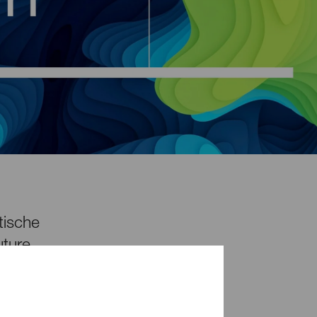
tische
uture
this