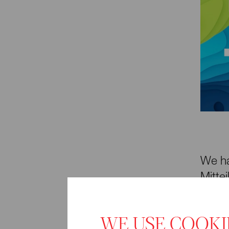
We hav
Mitte
and t
conte
WE USE COOKI