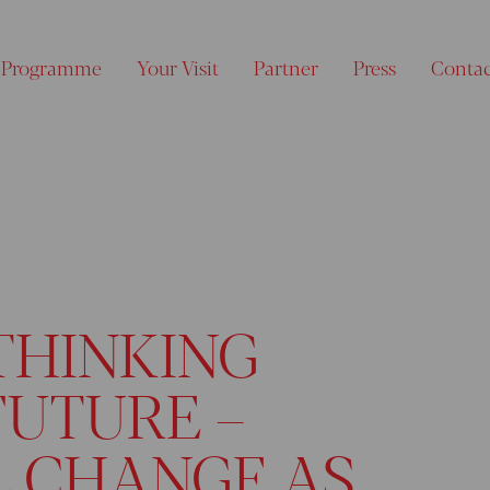
Programme
Your Visit
Partner
Press
Conta
THINKING
FUTURE –
 CHANGE AS