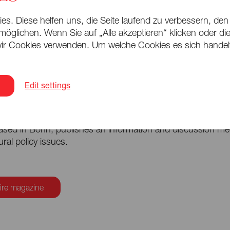
s. Diese helfen uns, die Seite laufend zu verbessern, den
öglichen. Wenn Sie auf „Alle akzeptieren“ klicken oder die 
eading it!
ir Cookies verwenden. Um welche Cookies es sich handelt,
to article
Edit settings
s «Kulturpolitische Mitteilungen», the
Kulturpolitische Gesell
based in Bonn, publishes an information and discussion m
tural policy issues.
ire magazine