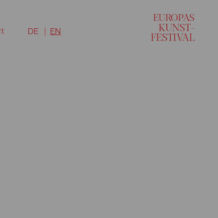
EU
R
O
P
A
S
KUNST–
ct
DE
EN
FESTI
V
AL