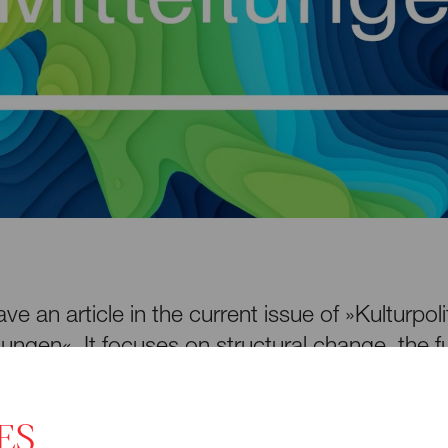
e an article in the current issue of »Kulturpoli
ilungen«. It focuses on structural change, the f
he significance and power of art and culture in 
xt.
ES