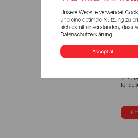
Unsere Website verwendet Cookie
und eine optimale Nutzung zu erm
Enjoy r
sich damit einverstanden, dass w
Datenschutzerklärung
.
Go 
Accept all
With it
e. V.
, 
for cul
Ent