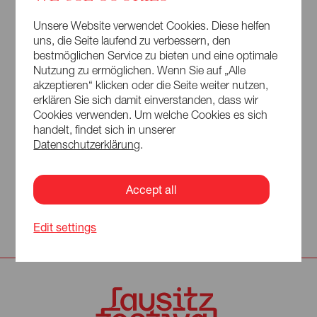
Festspielen, der Hochschule für Musik und Theater Leipzig
sowie bei verschiedenen Festivals des zeitgenössischen
Unsere Website verwendet Cookies. Diese helfen
Musiktheaters.
uns, die Seite laufend zu verbessern, den
Ich lehrte Musikdramaturgie an der TU Berlin und der HfM
bestmöglichen Service zu bieten und eine optimale
FRANZ LISZT Weimar und war mehrfach als Dozent für
Nutzung zu ermöglichen. Wenn Sie auf „Alle
Regie und Dramaturgie tätig, zuletzt an der HfM Hanns
akzeptieren“ klicken oder die Seite weiter nutzen,
Eisler in Berlin.
erklären Sie sich damit einverstanden, dass wir
Cookies verwenden. Um welche Cookies es sich
handelt, findet sich in unserer
Lieblingsort in der Lausitz:
F60-Abraumförderbrücke im
Datenschutzerklärung
.
Besucherbergwerk in Lichterfeld-Schacksdorf
Prägendstes Kunsterlebnis:
die Dostojewski-
Accept all
Inszenierungen von Frank Castorf (als Zuschauer) und die
Zusammenarbeit mit Christoph Schlingensief für »Mea
Culpa« 2009 am Burgtheater Wien (als Regieassistent)
Edit settings