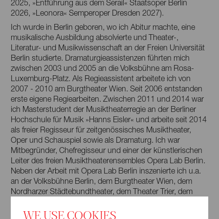
2025, »Entführung aus dem Serail« Staatsoper Berlin
2026, »Leonora« Semperoper Dresden 2027).
Ich wurde in Berlin geboren, wo ich Abitur machte, eine
musikalische Ausbildung absolvierte und Theater-,
Literatur- und Musikwissenschaft an der Freien Universität
Berlin studierte. Dramaturgieassistenzen führten mich
zwischen 2003 und 2005 an die Volksbühne am Rosa-
Luxemburg-Platz. Als Regieassistent arbeitete ich von
2007 - 2010 am Burgtheater Wien. Seit 2006 entstanden
erste eigene Regiearbeiten. Zwischen 2011 und 2014 war
ich Masterstudent der Musiktheaterregie an der Berliner
Hochschule für Musik »Hanns Eisler« und arbeite seit 2014
als freier Regisseur für zeitgenössisches Musiktheater,
Oper und Schauspiel sowie als Dramaturg. Ich war
Mitbegründer, Chefregisseur und einer der künstlerischen
Leiter des freien Musiktheaterensembles Opera Lab Berlin.
Neben der Arbeit mit Opera Lab Berlin inszenierte ich u.a.
an der Volksbühne Berlin, dem Burgtheater Wien, dem
Nordharzer Städtebundtheater, dem Theater Trier, dem
Schauspiel Leipzig, der Deutschen Oper und der
WE USE COOKIES
Staatsoper Berlin, der Neuköllner Oper, den Bayreuther