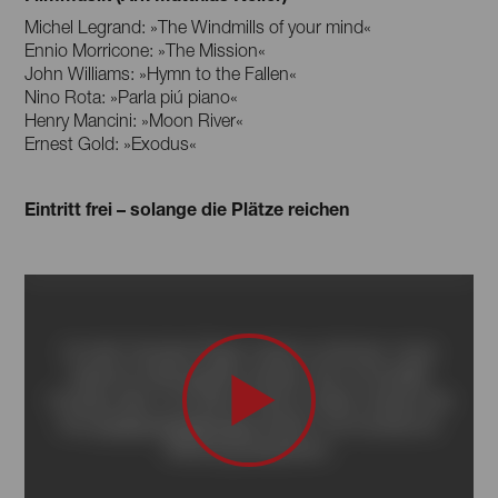
Michel Legrand: »The Windmills of your mind«
Ennio Morricone: »The Mission«
John Williams: »Hymn to the Fallen«
Nino Rota: »Parla piú piano«
Henry Mancini: »Moon River«
Ernest Gold: »Exodus«
Eintritt frei – solange die Plätze reichen
Um den Youtube-Player nutzen zu können, muss
Um den Youtube-Player nutzen zu können, muss
externer Inhalt geladen werden, der im Einzelfall
externer Inhalt geladen werden, der im Einzelfall
Cookies setzt. Um diesen Inhalt zu laden müssen Sie
Cookies setzt. Um diesen Inhalt zu laden müssen Sie
Ihre
Ihre
Cookie-Einstellungen
Cookie-Einstellungen
ändern und Cookies für
ändern und Cookies für
Werbung akzeptieren.
Werbung akzeptieren.