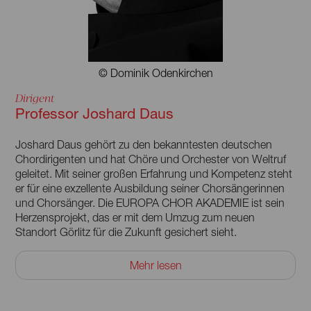
© Dominik Odenkirchen
Dirigent
Professor Joshard Daus
Joshard Daus gehört zu den bekanntesten deutschen
Chordirigenten und hat Chöre und Orchester von Weltruf
geleitet. Mit seiner großen Erfahrung und Kompetenz steht
er für eine exzellente Ausbildung seiner Chorsängerinnen
und Chorsänger. Die EUROPA CHOR AKADEMIE ist sein
Herzensprojekt, das er mit dem Umzug zum neuen
Standort Görlitz für die Zukunft gesichert sieht.
Daus hat in seiner Heimatstadt Hamburg ein
Mehr lesen
Schulmusikstudium bei Professor Hermann Rauhe
absolviert und ein Kapellmeisterstudium bei Professor
Brückner-Rüggeberg. Er arbeitete von 1976 bis 1997 als