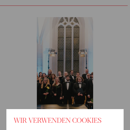
städtischer Musikdirektor in Hamm und Lippstadt. Seine
künstlerischen Erfolge dort trugen ihm 1985 den Ruf an die
Universität Mainz ein – als Professor für Chor- und
Orchesterleitung und als Direktor des Collegium musicum.
Schon ein Jahr später begann eine enge Zusammenarbeit
mit dem Dirigenten Sergiu Celibidache, dem Daus
wesentliche Impulse für seine weitere Arbeit verdankt.
Unter Celibidache war Daus von 1990 bis 1993
Chordirektor der Münchner Philharmoniker und leitete
später für einige Jahre die altehrwürdige Sing-Akademie zu
Berlin.
Bis heute ist Daus der unermüdliche Ideengeber,
Netzwerker, Organisator und Motor der EUROPA CHOR
AKDEMIE. Er studiert ihre Auftritte ein – und dirigiert etliche
Konzerte auch selbst.
WIR VERWENDEN COOKIES