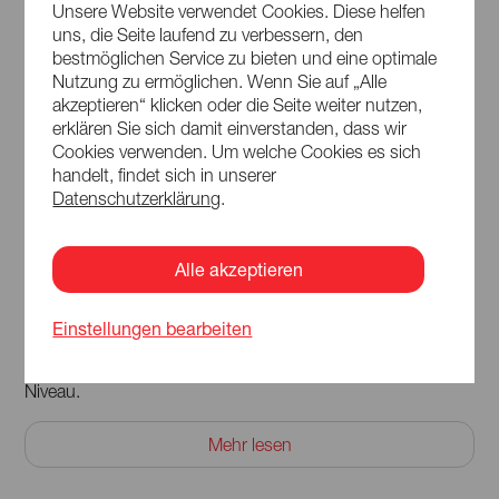
Unsere Website verwendet Cookies. Diese helfen
uns, die Seite laufend zu verbessern, den
bestmöglichen Service zu bieten und eine optimale
© Paul Glaser
Nutzung zu ermöglichen. Wenn Sie auf „Alle
Chor
akzeptieren“ klicken oder die Seite weiter nutzen,
Europa Chor Görlitz
erklären Sie sich damit einverstanden, dass wir
Cookies verwenden. Um welche Cookies es sich
handelt, findet sich in unserer
Die EUROPA CHOR AKADEMIE wurde im Jahr 2017 von
Datenschutzerklärung
.
Professor Joshard Daus in Görlitz gegründet. Hier treffen
die Chortraditionen aus ganz Europa zusammen – daraus
und aus dem intensiven gemeinsamen Studium entsteht
Alle akzeptieren
ein einzigartiger Klangkörper, der dem Europa-Gedanken
musikalisch Gestalt verleiht. Die künstlerische Spitzenarbeit
steht im Dienst der praktischen Weiterbildung für
Einstellungen bearbeiten
europäische Nachwuchs-Musiker und verknüpft Lehre und
Praxis getreu dem Motto „learning by doing“ auf Exzellenz-
Niveau.
In Görlitz, das seit Jahrhunderten über die Via Regia Ost
Mehr lesen
mit West verbindet, studieren die Sängerinnen und
Sänger im Karpfengrund. Die Chor-Proben finden im