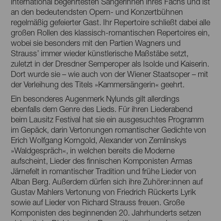
international begehrtesten Sängerinnen ihres Fachs und ist
an den bedeutendsten Opern- und Konzertbühnen
regelmäßig gefeierter Gast. Ihr Repertoire schließt dabei alle
großen Rollen des klassisch-romantischen Repertoires ein,
wobei sie besonders mit den Partien Wagners und
Strauss’ immer wieder künstlerische Maßstäbe setzt,
zuletzt in der Dresdner Semperoper als Isolde und Kaiserin.
Dort wurde sie – wie auch von der Wiener Staatsoper – mit
der Verleihung des Titels »Kammersängerin« geehrt.
Ein besonderes Augenmerk Nylunds gilt allerdings
ebenfalls dem Genre des Lieds. Für ihren Liederabend
beim Lausitz Festival hat sie ein ausgesuchtes Programm
im Gepäck, darin Vertonungen romantischer Gedichte von
Erich Wolfgang Korngold, Alexander von Zemlinskys
»Waldgespräch«, in welchen bereits die Moderne
aufscheint, Lieder des finnischen Komponisten Armas
Järnefelt in romantischer Tradition und frühe Lieder von
Alban Berg. Außerdem dürfen sich ihre Zuhörer:innen auf
Gustav Mahlers Vertonung von Friedrich Rückerts Lyrik
sowie auf Lieder von Richard Strauss freuen. Große
Komponisten des beginnenden 20. Jahrhunderts setzen