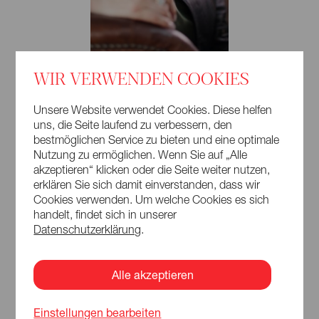
© anna.s
WIR VERWENDEN COOKIES
Sopran
Camilla Nylund
Unsere Website verwendet Cookies. Diese helfen
uns, die Seite laufend zu verbessern, den
Die finnische Sopranistin Camilla Nylund absolvierte ihre
bestmöglichen Service zu bieten und eine optimale
Gesangsausbildung am Salzburger Mozarteum. Ab 1995
Nutzung zu ermöglichen. Wenn Sie auf „Alle
war sie vier Jahre im Ensemble der Niedersächsischen
akzeptieren“ klicken oder die Seite weiter nutzen,
Staatsoper Hannover und anschließend zwei Jahre fest an
erklären Sie sich damit einverstanden, dass wir
der Dresdener Semperoper. Sie gehört heute zu den
Cookies verwenden. Um welche Cookies es sich
international erfolgreichsten Sängerinnen ihres Fachs und
handelt, findet sich in unserer
ist regelmäßig an allen bedeutenden Opernhäusern zu
Datenschutzerklärung
.
erleben – ob an der Wiener Staatsoper, der Met, der Scala,
der Pariser Bastille, der Münchner, Berliner und
Hamburgischen Staatsoper, der Deutschen Oper Berlin,
Alle akzeptieren
der Semperoper, dem Opernhaus Zürich oder bei den
Bayreuther und Salzburger Festspielen.
Einstellungen bearbeiten