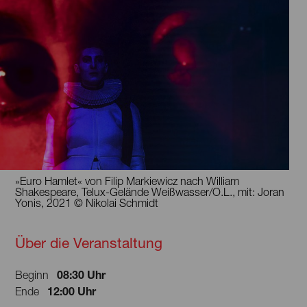
»Euro Hamlet« von Filip Markiewicz nach William
Shakespeare, Telux-Gelände Weißwasser/O.L., mit: Joran
Yonis, 2021 © Nikolai Schmidt
Über die Veranstaltung
08:30 Uhr
Beginn
12:00 Uhr
Ende