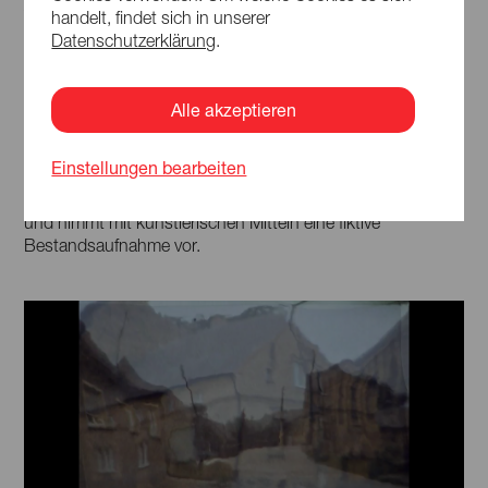
Vorgang, dem geschändeten Land die Erde
handelt, findet sich in unserer
zurückzugeben. So bringe ich das Lausitzer Ocker auf den
Datenschutzerklärung
.
Stumpf des Berges zurück, auf dem das Dorf einst ruhte.«
Ihre Arbeit an diesem Film vergleicht Lea mit dem Bagger:
»Was dieser, Erdschicht für Erdschicht, Geschichte für
Alle akzeptieren
Geschichte, dem Berg wegnahm, versuche ich – mit
recherche-basiertem, kulturwissenschaftlichem Blick zu
Einstellungen bearbeiten
rekonstruieren und kreativ umzusetzen.«
Sie fördert zutage, was er unter seinen Schaufeln begrub,
und nimmt mit künstlerischen Mitteln eine fiktive
Bestandsaufnahme vor.