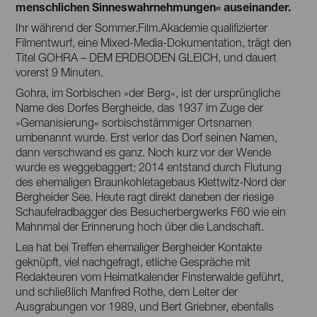
menschlichen Sinneswahrnehmungen« auseinander.
Ihr während der Sommer.Film.Akademie qualifizierter
Filmentwurf, eine Mixed-Media-Dokumentation, trägt den
Titel GOHRA – DEM ERDBODEN GLEICH, und dauert
vorerst 9 Minuten.
Gohra, im Sorbischen »der Berg«, ist der ursprüngliche
Name des Dorfes Bergheide, das 1937 im Zuge der
»Gemanisierung« sorbischstämmiger Ortsnamen
umbenannt wurde. Erst verlor das Dorf seinen Namen,
dann verschwand es ganz. Noch kurz vor der Wende
wurde es weggebaggert; 2014 entstand durch Flutung
des ehemaligen Braunkohletagebaus Klettwitz-Nord der
Bergheider See. Heute ragt direkt daneben der riesige
Schaufelradbagger des Besucherbergwerks F60 wie ein
Mahnmal der Erinnerung hoch über die Landschaft.
Lea hat bei Treffen ehemaliger Bergheider Kontakte
geknüpft, viel nachgefragt, etliche Gespräche mit
Redakteuren vom Heimatkalender Finsterwalde geführt,
und schließlich Manfred Rothe, dem Leiter der
Ausgrabungen vor 1989, und Bert Griebner, ebenfalls