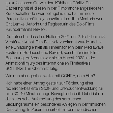
so unfassbaren Ort wie dem Kühlhaus Görlitz. Das
Gathering mit all diesen in der Filmbranche angesiedelten
Kunstschaffenden war beflügelnd und hat mir neue
Perspektiven eröffnet,« schwärmt Lea. Ihre Mentorin war
Grit Lemke, Autorin und Regisseurin des Dok-Films
»Gundermanns Revier«.
Die Tatsache, dass Lea Hoffarth 2021 der 2. Platz beim »3.
Verstärker Kunst-Film-Festival« zuerkannt wurde und sie
eine Einladung erhielt als Filmemacherin beim Mediawave
Festival in Budapest und Ravazd, spricht für eine Film-
Begabung. Außerdem war sie im Herbst 2023 in der
Animationfilmjury des Internationalen Filmfestivals
SCHLINGEL in Chemnitz tätig.
Wie nun aber geht es weiter mit GOHRA, dem Film?
»Ich habe einen Antrag gestellt zur Förderung einer
recherche-basierten Stoff- und Drehbuchentwicklung für
eine 30–40 Minuten lange Bewegtbildarbeit. Dabei ist mir
die historische Aufarbeitung des sorbischen
Siedlungsraums ein besonderes Anliegen in der filmischen
Darstellung. In Zusammenarbeit mit dem wendischen