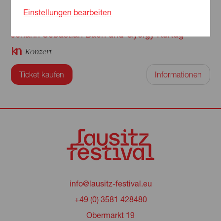
BACHKURTÁG
Einstellungen bearbeiten
Pierre-Laurent Aimard spielt Klaviermusik von
Johann Sebastian Bach und György Kurtág
Konzert
Ticket kaufen
Informationen
info@lausitz-festival.eu
+49 (0) 3581 428480
Obermarkt 19