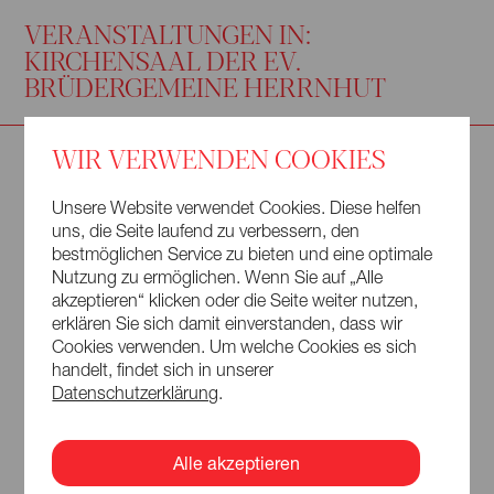
VERANSTALTUNGEN IN:
KIRCHENSAAL DER EV.
BRÜDERGEMEINE HERRNHUT
WIR VERWENDEN COOKIES
8. September 2026
Kirchensaal der ev.
19.30—21.30 Uhr
Brüdergemeine
Unsere Website verwendet Cookies. Diese helfen
Herrnhut
uns, die Seite laufend zu verbessern, den
bestmöglichen Service zu bieten und eine optimale
Nutzung zu ermöglichen. Wenn Sie auf „Alle
akzeptieren“ klicken oder die Seite weiter nutzen,
erklären Sie sich damit einverstanden, dass wir
Cookies verwenden. Um welche Cookies es sich
handelt, findet sich in unserer
Datenschutzerklärung
.
Alle akzeptieren