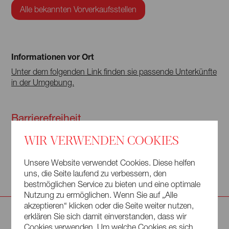
Alle bekannten Vorverkaufsstellen
Informationen vor Ort
Unter dem folgenden Link finden sie passende Unterkünfte
in der Umgebung.
Barrierefreiheit
WIR VERWENDEN COOKIES
Veranstaltungsort ist nicht barrierefrei zugänglich.
Es müssen mehrere Treppenstufen, sowie Engstellen
Unsere Website verwendet Cookies. Diese helfen
innerhalb des Gebäudes überwunden werden.
uns, die Seite laufend zu verbessern, den
bestmöglichen Service zu bieten und eine optimale
Nutzung zu ermöglichen. Wenn Sie auf „Alle
akzeptieren“ klicken oder die Seite weiter nutzen,
VERANSTALTUNGEN IN:
erklären Sie sich damit einverstanden, dass wir
GEDENKSTÄTTE BAUTZEN / BUDYŠIN
Cookies verwenden. Um welche Cookies es sich