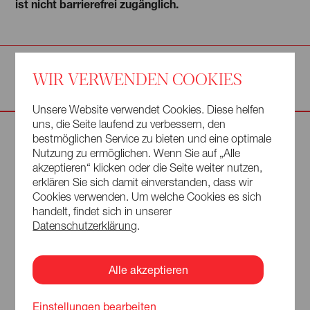
ist nicht barrierefrei zugänglich.
VERANSTALTUNGEN IN:
WIR VERWENDEN COOKIES
BAROCKSCHLOSS RAMMENAU
Unsere Website verwendet Cookies. Diese helfen
uns, die Seite laufend zu verbessern, den
bestmöglichen Service zu bieten und eine optimale
Nutzung zu ermöglichen. Wenn Sie auf „Alle
akzeptieren“ klicken oder die Seite weiter nutzen,
erklären Sie sich damit einverstanden, dass wir
Cookies verwenden. Um welche Cookies es sich
handelt, findet sich in unserer
info@lausitz-festival.eu
Datenschutzerklärung
.
+49 (0) 3581 428480
Obermarkt 19
Alle akzeptieren
02826 Görlitz
Einstellungen bearbeiten