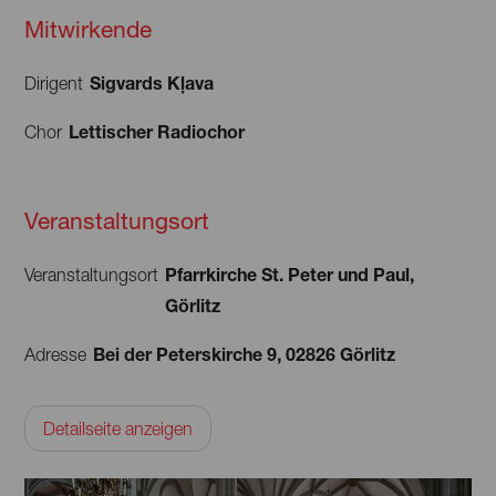
Chefdirigent des Lettischen Rundfunkchors, seit 2024 hat
Mitwirkende
Kaspars Putniņš diese Amt inne.
Sigvards Kļava
Dirigent
Lettischer Radiochor
Chor
Veranstaltungsort
Pfarrkirche St. Peter und Paul,
Veranstaltungsort
Görlitz
Bei der Peterskirche 9, 02826 Görlitz
Adresse
Detailseite anzeigen