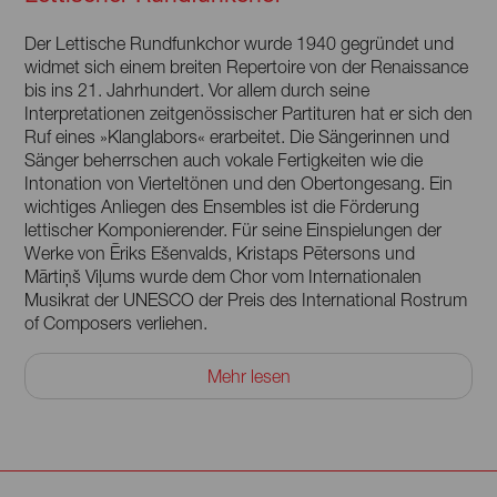
Der Lettische Rundfunkchor wurde 1940 gegründet und
widmet sich einem breiten Repertoire von der Renaissance
bis ins 21. Jahrhundert. Vor allem durch seine
Interpretationen zeitgenössischer Partituren hat er sich den
Ruf eines »Klanglabors« erarbeitet. Die Sängerinnen und
Sänger beherrschen auch vokale Fertigkeiten wie die
Intonation von Vierteltönen und den Obertongesang. Ein
wichtiges Anliegen des Ensembles ist die Förderung
lettischer Komponierender. Für seine Einspielungen der
Werke von Ēriks Ešenvalds, Kristaps Pētersons und
Mārtiņš Viļums wurde dem Chor vom Internationalen
Musikrat der UNESCO der Preis des International Rostrum
of Composers verliehen.
Der Lettische Rundfunkchor tourt weltweit, wurde zu vielen
Mehr lesen
internationalen Festivals eingeladen und konzertierte an
vielen bedeutenden Häusern. Er wurde mit zahlreichen
Preisen ausgezeichnet, darunter 2023 der britische
Gramophone Choral Award für die Einspielung der
Chorwerke John Cages. 1992 bis 2023 war Sigvards Kļava