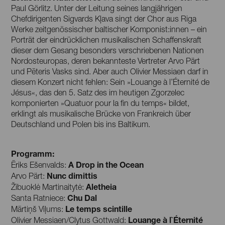
Paul Görlitz. Unter der Leitung seines langjährigen
Chefdirigenten Sigvards Kļava singt der Chor aus Riga
Werke zeitgenössischer baltischer Komponist:innen – ein
Porträt der eindrücklichen musikalischen Schaffenskraft
dieser dem Gesang besonders verschriebenen Nationen
Nordosteuropas, deren bekannteste Vertreter Arvo Pärt
und Pēteris Vasks sind. Aber auch Olivier Messiaen darf in
diesem Konzert nicht fehlen: Sein »Louange à l’Éternité de
Jésus«, das den 5. Satz des im heutigen Zgorzelec
komponierten »Quatuor pour la fin du temps« bildet,
erklingt als musikalische Brücke von Frankreich über
Deutschland und Polen bis ins Baltikum.
Programm:
A Drop in the Ocean
Ēriks Ešenvalds:
Nunc dimittis
Arvo Pärt:
Aletheia
Žibuoklė Martinaitytė:
Chu Dal
Santa Ratniece:
Le temps scintille
Mārtiņš Viļums:
Louange à l`Éternité
Olivier Messiaen/Clytus Gottwald: