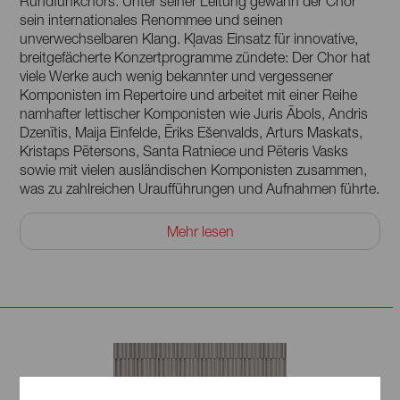
Rundfunkchors. Unter seiner Leitung gewann der Chor
sein internationales Renommee und seinen
unverwechselbaren Klang. Kļavas Einsatz für innovative,
breitgefächerte Konzertprogramme zündete: Der Chor hat
viele Werke auch wenig bekannter und vergessener
Komponisten im Repertoire und arbeitet mit einer Reihe
namhafter lettischer Komponisten wie Juris Ābols, Andris
Dzenītis, Maija Einfelde, Ēriks Ešenvalds, Arturs Maskats,
Kristaps Pētersons, Santa Ratniece und Pēteris Vasks
sowie mit vielen ausländischen Komponisten zusammen,
was zu zahlreichen Uraufführungen und Aufnahmen führte.
Seit 2000 ist Kļava Professor für Chorleitung an der
Mehr lesen
Lettischen Musikakademie Jāzeps Vītols. Er hat mehrmals
den Latvian Great Music Award gewonnen. Zudem ist er
Träger des Drei-Sterne-Ordens und des Ordens des
Lettischen Ministerkabinetts. Seit 1990 ist er Chefdirigent
des Latvian Song Festivals.