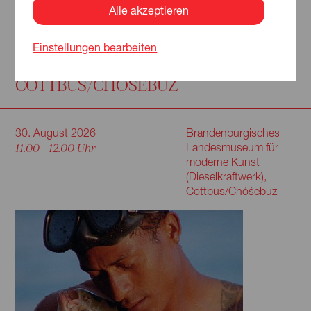
Alle akzeptieren
VERANSTALTUNGEN IN:
BRANDENBURGISCHES
LANDESMUSEUM FÜR MODERNE
Einstellungen bearbeiten
KUNST (DIESELKRAFTWERK),
COTTBUS/CHÓŚEBUZ
30. August 2026
Brandenburgisches
11.00—12.00 Uhr
Landesmuseum für
moderne Kunst
(Dieselkraftwerk),
Cottbus/Chóśebuz