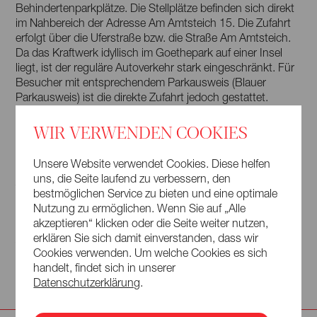
Behindertenparkplätze. Die Stellplätze befinden sich direkt
im Nahbereich der Adresse Am Amtsteich 15. Die Zufahrt
erfolgt über die Uferstraße bzw. die Straße Am Amtsteich.
Da das Kraftwerk idyllisch im Goethepark auf einer Insel
liegt, ist der reguläre Autoverkehr stark eingeschränkt. Für
Besucher mit entsprechendem Parkausweis (Blauer
Parkausweis) ist die direkte Zufahrt jedoch gestattet.
WIR VERWENDEN COOKIES
WC
Die Sanitäranlagen inklusive barrierefreier WCs befinden
Unsere Website verwendet Cookies. Diese helfen
sich im Untergeschoss des Gebäudes. Diese sind über ein
uns, die Seite laufend zu verbessern, den
Treppenhaus sowie über Personenaufzüge zu erreichen.
bestmöglichen Service zu bieten und eine optimale
Nutzung zu ermöglichen. Wenn Sie auf „Alle
akzeptieren“ klicken oder die Seite weiter nutzen,
Sie können sich auch vorab an uns wenden und Ihren
erklären Sie sich damit einverstanden, dass wir
Veranstaltungsbesuch mit uns planen:
Cookies verwenden. Um welche Cookies es sich
barrierefreiheit@lausitz-festival.eu
handelt, findet sich in unserer
Datenschutzerklärung
.